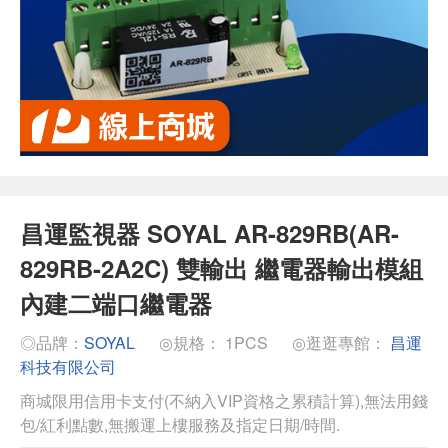
昌運監視器 SOYAL AR-829RB(AR-
829RB-2A2C) 雙輸出 繼電器輸出模組
內建二端口繼電器
◎品牌：
SOYAL
◎規格： 1PCS
◎逛逛專館：
昌運
科技有限公司
商城限用信用卡支付(不納入VIP資格之累積計算),無法用錢
包/紅利點數,無搬運上樓服務及指定日期/時間.