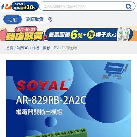
宅配
到店取貨
首頁
/ 熱門3C
/ 相機．攝影．DV
/ DV攝影機