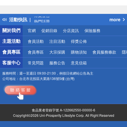
偏遠地區配送
詐騙網頁！請小心！
得獎公告
活動快訊
more
熱門話題
銀行優惠
關於我們
官網
促銷目錄
分店資訊
保險服務
偏遠地區配送
詐騙網頁！請小心！
主題活動
會員活動
注目活動
得獎公佈
會員專區
會員專區
大宗採購
購物須知
會員服務條款
隱
客服中心
常見問題
服務公告
意見信箱
服務時間：
週一至週日 09:00-21:00，例假日依網站公告為主
公司地址：
台北市北投區大業路136號5樓 (台灣)
食品業者登錄字號 A-122662550-00000-6
Copyright©2026 Uni-Prosperity Lifestyle Corp. All Right Reserved