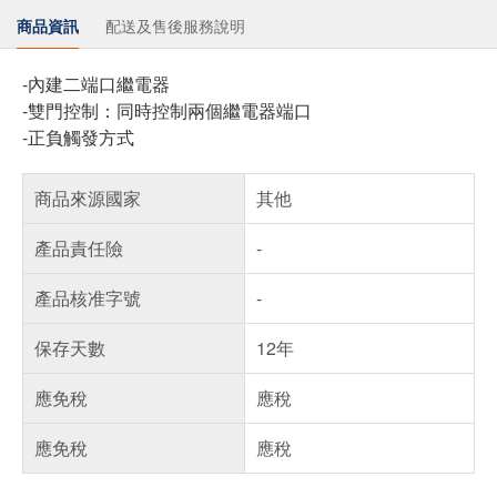
商品資訊
配送及售後服務說明
-內建二端口繼電器
-雙門控制：同時控制兩個繼電器端口
-正負觸發方式
商品來源國家
其他
產品責任險
-
產品核准字號
-
保存天數
12年
應免稅
應稅
應免稅
應稅