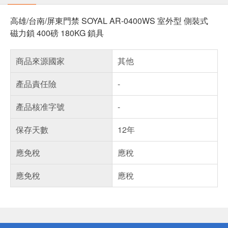
高雄/台南/屏東門禁 SOYAL AR-0400WS 室外型 側裝式
磁力鎖 400磅 180KG 鎖具
商品來源國家
其他
產品責任險
-
產品核准字號
-
保存天數
12年
應免稅
應稅
應免稅
應稅
偏遠地區配送
詐騙網頁！請小心！
得獎公告