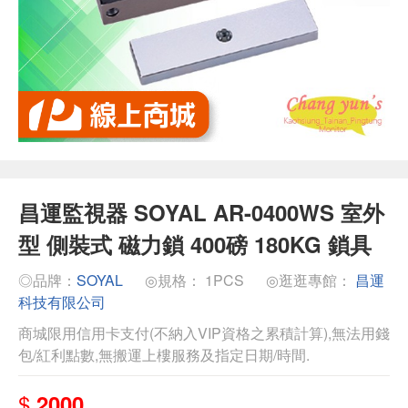
昌運監視器 SOYAL AR-0400WS 室外
型 側裝式 磁力鎖 400磅 180KG 鎖具
◎品牌：
SOYAL
◎規格： 1PCS
◎逛逛專館：
昌運
科技有限公司
商城限用信用卡支付(不納入VIP資格之累積計算),無法用錢
包/紅利點數,無搬運上樓服務及指定日期/時間.
$
2000