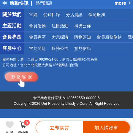
活動快訊
more
熱門話題
銀行優惠
關於我們
官網
促銷目錄
分店資訊
保險服務
偏遠地區配送
詐騙網頁！請小心！
主題活動
會員活動
注目活動
得獎公佈
會員專區
會員專區
大宗採購
購物須知
會員服務條款
隱
客服中心
常見問題
服務公告
意見信箱
服務時間：
週一至週日 09:00-21:00，例假日依網站公告為主
公司地址：
台北市北投區大業路136號5樓 (台灣)
食品業者登錄字號 A-122662550-00000-6
Copyright©2026 Uni-Prosperity Lifestyle Corp. All Right Reserved
0
立即購買
加入購物車
收藏
購物車