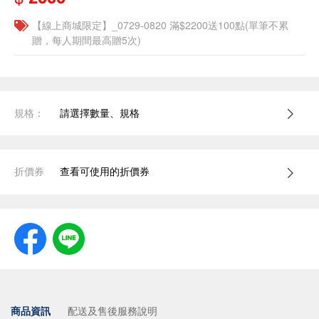
【線上商城限定】_0729-0820 滿$2200送100點(單筆不累
贈，每人期間最高贈5次)
規格：
請選擇數量、規格
折價券
查看可使用的折價券
商品資訊
配送及售後服務說明