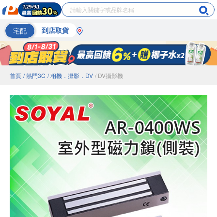
宅配
到店取貨
首頁
/ 熱門3C
/ 相機．攝影．DV
/ DV攝影機