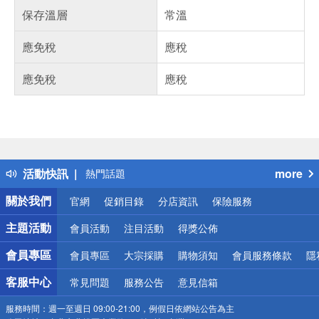
保存溫層
常溫
應免稅
應稅
應免稅
應稅
偏遠地區配送
詐騙網頁！請小心！
得獎公告
活動快訊
more
熱門話題
銀行優惠
關於我們
官網
促銷目錄
分店資訊
保險服務
偏遠地區配送
詐騙網頁！請小心！
主題活動
會員活動
注目活動
得獎公佈
會員專區
會員專區
大宗採購
購物須知
會員服務條款
隱
客服中心
常見問題
服務公告
意見信箱
服務時間：
週一至週日 09:00-21:00，例假日依網站公告為主