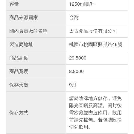
容量
1250ml毫升
商品來源國家
台灣
國內負責廠商名稱
太古食品股份有限公司
製造商地址
桃園市桃園區興邦路46號
商品高度
29.5000
商品寬度
8.8000
保存天數
9月
請於陰涼地方儲存，避免
陽光直曬及高溫。開封後
保存方式
需冷藏並盡速飲用。飲用
前請先搖勻。若包裝毀損
切勿飲用。