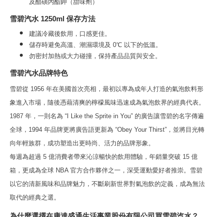
及醋磺內酯鉀（甜味劑）
雪碧汽水 1250ml 保存方法
建議冷藏後飲用，口感更佳。
儲存時避免高溫、潮濕環境及 0℃ 以下的低溫。
勿密封加熱或大力碰撞，保持產品品質與安全。
雪碧汽水品牌特色
雪碧從 1956 年在美國首次亮相，最初以專為成年人打造的氣泡飲料形
象進入市場，隨後憑藉清爽的檸檬風味迅速成為氣泡飲界的經典代表。
1987 年，一則名為 “I Like the Sprite in You” 的廣告讓雪碧的名字傳遍
全球，1994 年品牌更將廣告語更新為 “Obey Your Thirst”，並將目光轉
向年輕族群，成功塑造出更時尚、活力的品牌形象。
每週為超過 5 億消費者帶來沁涼暢快的飲用體驗，年銷量突破 15 億
箱，更成為全球 NBA 官方合作夥伴之一，深受運動愛好者推崇。雪碧
以它的清新風味和品牌魅力，不斷刷新世界對氣泡飲的定義，成為無法
取代的經典之選。
為什麼選擇在康達盛通生活事業股份有限公司買雪碧汽水？