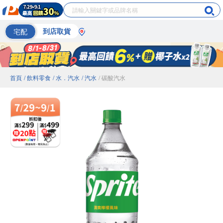
宅配
到店取貨
首頁
/ 飲料零食
/ 水．汽水
/ 汽水
/ 碳酸汽水