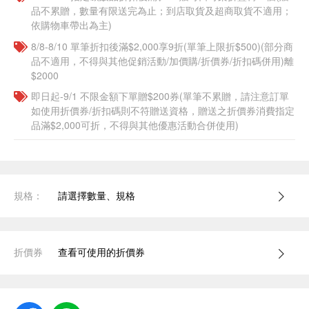
品不累贈，數量有限送完為止；到店取貨及超商取貨不適用；
依購物車帶出為主)
8/8-8/10 單筆折扣後滿$2,000享9折(單筆上限折$500)(部分商
品不適用，不得與其他促銷活動/加價購/折價券/折扣碼併用)離
$2000
即日起-9/1 不限金額下單贈$200券(單筆不累贈，請注意訂單
如使用折價券/折扣碼則不符贈送資格，贈送之折價券消費指定
品滿$2,000可折，不得與其他優惠活動合併使用)
規格：
請選擇數量、規格
折價券
查看可使用的折價券