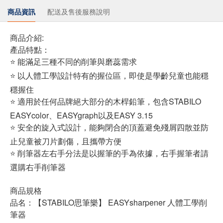
商品資訊
配送及售後服務說明
商品介紹:
產品特點：
⭐ 能滿足三種不同的削筆與磨蕊需求
⭐ 以人體工學設計特有的握位區，即使是學齡兒童也能穩
穩握住
⭐ 適用於任何品牌絕大部分的木桿鉛筆，包含STABILO
EASYcolor、EASYgraph以及EASY 3.15
⭐ 安全的旋入式設計，能夠閉合的頂蓋避免殘屑四散並防
止兒童被刀片劃傷，且攜帶方便
⭐ 削筆器左右手分法是以握筆的手為依據，右手握筆者請
選購右手削筆器
商品規格
品名：【STABILO思筆樂】 EASYsharpener 人體工學削
筆器