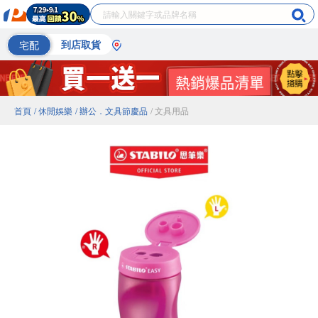
宅配
到店取貨
首頁
/ 休閒娛樂
/ 辦公．文具節慶品
/ 文具用品