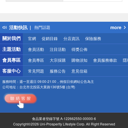
偏遠地區配送
詐騙網頁！請小心！
得獎公告
活動快訊
more
熱門話題
銀行優惠
關於我們
官網
促銷目錄
分店資訊
保險服務
偏遠地區配送
詐騙網頁！請小心！
主題活動
會員活動
注目活動
得獎公佈
會員專區
會員專區
大宗採購
購物須知
會員服務條款
隱
客服中心
常見問題
服務公告
意見信箱
服務時間：
週一至週日 09:00-21:00，例假日依網站公告為主
公司地址：
台北市北投區大業路136號5樓 (台灣)
食品業者登錄字號 A-122662550-00000-6
Copyright©2026 Uni-Prosperity Lifestyle Corp. All Right Reserved