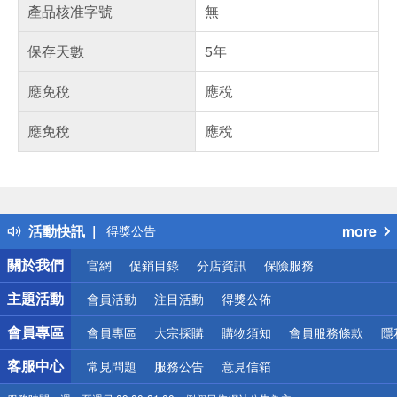
產品核准字號
無
保存天數
5年
應免稅
應稅
應免稅
應稅
偏遠地區配送
詐騙網頁！請小心！
得獎公告
活動快訊
more
熱門話題
銀行優惠
關於我們
官網
促銷目錄
分店資訊
保險服務
偏遠地區配送
詐騙網頁！請小心！
主題活動
會員活動
注目活動
得獎公佈
會員專區
會員專區
大宗採購
購物須知
會員服務條款
隱
客服中心
常見問題
服務公告
意見信箱