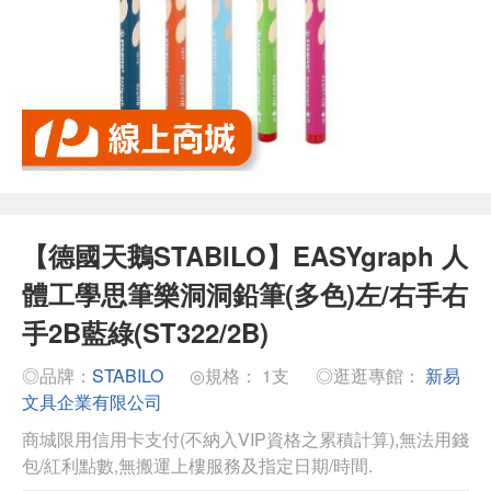
【德國天鵝STABILO】EASYgraph 人
體工學思筆樂洞洞鉛筆(多色)左/右手右
手2B藍綠(ST322/2B)
◎品牌：
STABILO
◎規格： 1支
◎逛逛專館：
新易
文具企業有限公司
商城限用信用卡支付(不納入VIP資格之累積計算),無法用錢
包/紅利點數,無搬運上樓服務及指定日期/時間.