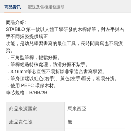
商品資訊
配送及售後服務說明
商品介紹:
STABILO 第一款以人體工學研發的木桿鉛筆，對左手與右
手不同握姿提供矯正
功能，是幼兒學習書寫的最佳工具，長時間書寫也不易疲
勞。
．三角型筆桿，輕鬆好握。
．筆桿經過特殊處理，防滑好握不紮手。
．3.15mm筆芯直徑不易折斷非常適合書寫學習。
．筆身頂端以紅色(右手)、黃色(左手)區分，容易分辨。
．使用 PEFC 環保木材。
筆芯規格：B/HB/2B
商品來源國家
馬來西亞
產品責任險
無