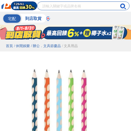
宅配
到店取貨
首頁
/ 休閒娛樂
/ 辦公．文具節慶品
/ 文具用品