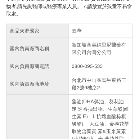
物者,請先詢醫師或醫療專業人員。 7.請放置於孩童不易拿
取處。
商品來源國家
臺灣
新加坡商美納里尼醫藥有
國內負責廠商名稱
限公司台灣分公司
國內負責廠商電話
0800-095-533
台北市中山區民生東路三
國內負責廠商地址
段2號9樓之2
藻油(DHA藻油、葵花油、
迷 迭香抽出物、生育酚(維
生素 E)、L-抗壞血酸棕櫚
酸酯)、 大豆油、金盞花萃
取物含葉黃 素&玉米黃素
(葵花籽油、金 盞花萃取、