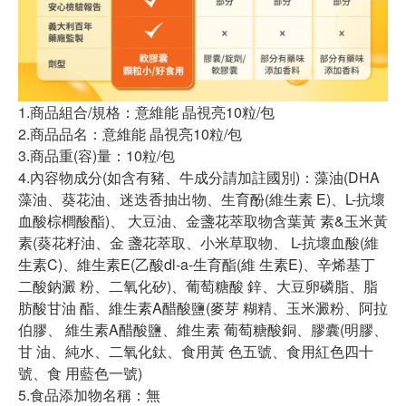
1.商品組合/規格：意維能 晶視亮10粒/包
2.商品品名：意維能 晶視亮10粒/包
3.商品重(容)量：10粒/包
4.內容物成分(如含有豬、牛成分請加註國別)：藻油(DHA
藻油、葵花油、迷迭香抽出物、生育酚(維生素 E)、L-抗壞
血酸棕櫚酸酯)、 大豆油、金盞花萃取物含葉黃 素&玉米黃
素(葵花籽油、金 盞花萃取、小米草取物、 L-抗壞血酸(維
生素C)、維生素E(乙酸dl-a-生育酯(維 生素E)、辛烯基丁
二酸鈉澱 粉、二氧化矽)、葡萄糖酸 鋅、大豆卵磷脂、脂
肪酸甘油 酯、維生素A醋酸鹽(麥芽 糊精、玉米澱粉、阿拉
伯膠、 維生素A醋酸鹽、維生素 葡萄糖酸銅、膠囊(明膠、
甘 油、純水、二氧化鈦、食用黃 色五號、食用紅色四十
號、食 用藍色一號)
5.食品添加物名稱：無