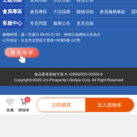
會員專區
會員專區
大宗採購
購物須知
會員服務條款
隱
客服中心
常見問題
服務公告
意見信箱
服務時間：
週一至週日 09:00-21:00，例假日依網站公告為主
公司地址：
台北市北投區大業路136號5樓 (台灣)
食品業者登錄字號 A-122662550-00000-6
Copyright©2026 Uni-Prosperity Lifestyle Corp. All Right Reserved
0
立即購買
加入購物車
收藏
購物車