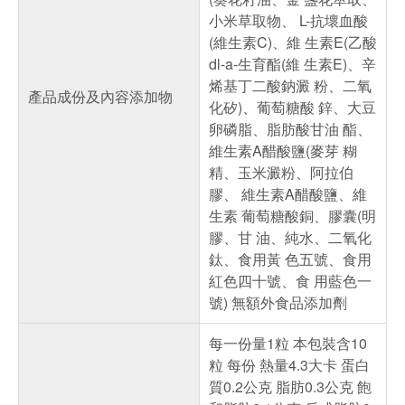
小米草取物、 L-抗壞血酸
(維生素C)、維 生素E(乙酸
dl-a-生育酯(維 生素E)、辛
烯基丁二酸鈉澱 粉、二氧
產品成份及內容添加物
化矽)、葡萄糖酸 鋅、大豆
卵磷脂、脂肪酸甘油 酯、
維生素A醋酸鹽(麥芽 糊
精、玉米澱粉、阿拉伯
膠、 維生素A醋酸鹽、維
生素 葡萄糖酸銅、膠囊(明
膠、甘 油、純水、二氧化
鈦、食用黃 色五號、食用
紅色四十號、食 用藍色一
號) 無額外食品添加劑
每一份量1粒 本包裝含10
粒 每份 熱量4.3大卡 蛋白
質0.2公克 脂肪0.3公克 飽