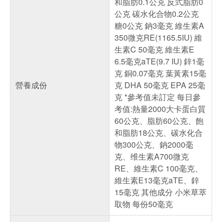
和脂肪0.1公克 反式脂肪0
公克 碳水化合物0.2公克
糖0公克 鈉3毫克 維生素A
350微克RE(1165.5IU) 維
生素C 50毫克 維生素E
6.5毫克aTE(9.7 IU) 鋅1毫
克 銅0.07毫克 葉黃素15毫
營養成份
克 DHA 50毫克 EPA 25毫
克 *參考值未訂定 每日參
考值:熱量2000大卡蛋白質
60公克、脂肪60公克、飽
和脂肪18公克、碳水化合
物300公克、鈉2000毫
克、维生素A700微克
RE、維生素C 100毫克、
維生素E13毫克aTE、鋅
15毫克 其他成分 小米草萃
取物 每份50毫克