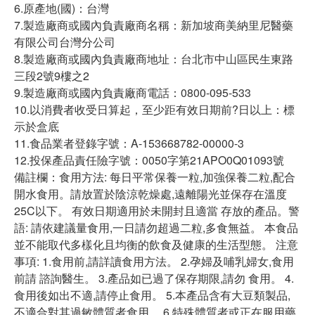
6.原產地(國)：台灣
7.製造廠商或國內負責廠商名稱：新加坡商美納里尼醫藥
有限公司台灣分公司
8.製造廠商或國內負責廠商地址：台北市中山區民生東路
三段2號9樓之2
9.製造廠商或國內負責廠商電話：0800-095-533
10.以消費者收受日算起，至少距有效日期前?日以上：標
示於盒底
11.食品業者登錄字號：A-153668782-00000-3
12.投保產品責任險字號：0050字第21APO0Q01093號
備註欄：食用方法: 每日平常保養一粒,加強保養二粒,配合
開水食用。請放置於陰涼乾燥處,遠離陽光並保存在溫度
25C以下。 有效日期適用於未開封且適當 存放的產品。警
語: 請依建議量食用,一日請勿超過二粒,多食無益。 本食品
並不能取代多樣化且均衡的飲食及健康的生活型態。 注意
事項: 1.食用前,請詳讀食用方法。 2.孕婦及哺乳婦女,食用
前請 諮詢醫生。 3.產品如已過了保存期限,請勿 食用。 4.
食用後如出不適,請停止食用。 5.本產品含有大豆類製品,
不適合對其過敏體質者食用。 6.特殊體質者或正在服用藥