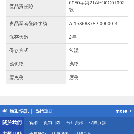
0050字第21APO0Q01093
產品責任險
號
食品業者登錄字號
A-153668782-00000-3
保存天數
2年
保存方式
常溫
應免稅
應稅
應免稅
應稅
偏遠地區配送
詐騙網頁！請小心！
得獎公告
活動快訊
more
熱門話題
銀行優惠
關於我們
官網
促銷目錄
分店資訊
保險服務
偏遠地區配送
詐騙網頁！請小心！
主題活動
會員活動
注目活動
得獎公佈