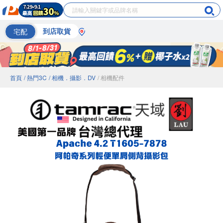
宅配
到店取貨
首頁
/ 熱門3C
/ 相機．攝影．DV
/ 相機配件