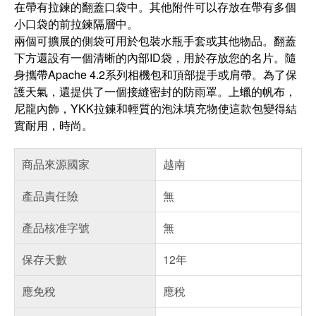
在帶有拉鍊的翻蓋口袋中。其他附件可以存放在帶有多個
小口袋的前拉鍊隔層中。
兩個可擴展的側袋可用於包裝水瓶手套或其他物品。翻蓋
下方還設有一個清晰的內部ID袋，用於存放您的名片。隨
身攜帶Apache 4.2系列相機包和頂部提手或肩帶。為了保
護天氣，還提供了一個接縫密封的防雨罩。上蠟的​​帆布，
尼龍內飾，YKK拉鍊和輕質的泡沫填充物使這款包變得結
實耐用，時尚。
商品來源國家
越南
產品責任險
無
產品核准字號
無
保存天數
12年
應免稅
應稅