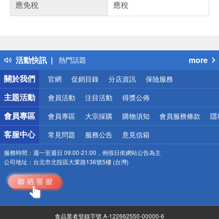
應免稅
應稅
偏遠地區配送
詐騙網頁！請小心！
得獎公告
活動快訊
more
熱門話題
銀行優惠
關於我們
官網
促銷目錄
分店資訊
保險服務
偏遠地區配送
詐騙網頁！請小心！
主題活動
會員活動
注目活動
得獎公佈
會員專區
會員專區
大宗採購
購物須知
會員服務條款
隱
客服中心
常見問題
服務公告
意見信箱
服務時間：
週一至週日 09:00-21:00，例假日依網站公告為主
公司地址：
台北市北投區大業路136號5樓 (台灣)
食品業者登錄字號 A-122662550-00000-6