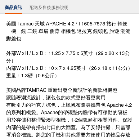
商品資訊
配送及售後服務說明
美國 Tamrac 天域 APACHE 4.2 / T1605-7878 旅行 輕便
一機一鏡 二鏡 單肩 側背 相機包 達拉克 鏡頭包 旅遊 潮流
郵差包
外部W xH / L x D：11.25 x 7.75 x 5英寸（29 x 20 x 13公
分）
內部W xH / L x D：10 x 7 x 4.25英寸（26 x 18 x 11公分）
重量：1.3磅（0.6公斤）
美國品牌TAMRAC 重新出發全新設計的新款相機包
跟隨著潮流設計，讓包包的款式更好看更實用
有吸引力的巧克力棕色，上蠟帆布隨身攜帶包 Apache 4.2
的系列相機袋。Apache的帶襯墊內膽帶有可移動的隔板，
用於存儲和整理緊湊型相機，1-2個鏡頭和相關附件。保護
內部的是帶有搭扣封口的大翻蓋。為了安靜拍攝，只需部
署消音標籤。將您的手機和其他需要方便使用的物品存放