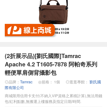
(2折展示品)[劉氏國際]Tamrac
Apache 4.2 T1605-7878 阿帕奇系列
輕便單肩側背攝影包
◎品牌：
Tamrac
◎規格： 1個
◎逛逛專館：
劉氏國
際有限公司
商城限用信用卡支付(不納入VIP資格之累積計算),無法用錢
包/紅利點數,無搬運上樓服務及指定日期/時間.