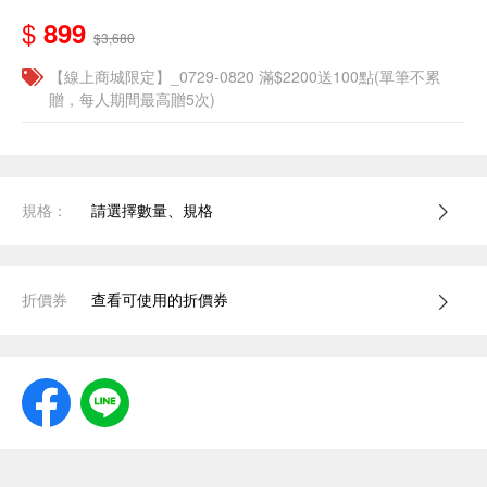
$
899
$3,680
【線上商城限定】_0729-0820 滿$2200送100點(單筆不累
贈，每人期間最高贈5次)
規格：
請選擇數量、規格
折價券
查看可使用的折價券