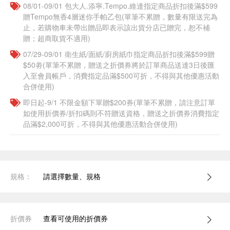
08/01-09/01 包大人.添寧.Tempo.維達指定商品折扣後滿$599
贈Tempo無香4層迷你手帕乙包(單筆不累贈，數量有限送完為
止，若購物車未帶出贈品即表示該出貨分店已贈完，恕不補
贈；超商取貨不適用)
07/29-09/01 衛生紙/面紙/廚房紙巾指定商品折扣後滿$599贈
$50劵(單筆不累贈，贈送之折價券將於訂單商品送達3日後匯
入至會員帳戶，消費指定品滿$500可折，不得與其他優惠活動
合併使用)
即日起-9/1 不限金額下單贈$200券(單筆不累贈，請注意訂單
如使用折價券/折扣碼則不符贈送資格，贈送之折價券消費指定
品滿$2,000可折，不得與其他優惠活動合併使用)
規格：
請選擇數量、規格
折價券
查看可使用的折價券