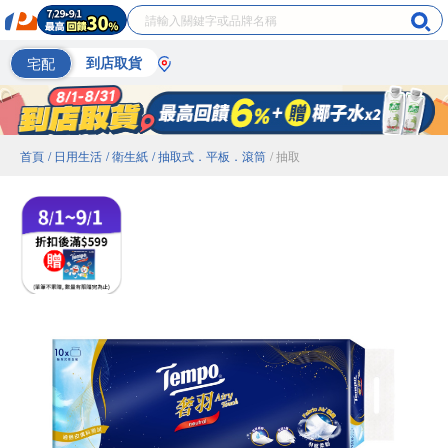
宅配
到店取貨
首頁
/ 日用生活
/ 衛生紙
/ 抽取式．平板．滾筒
/ 抽取