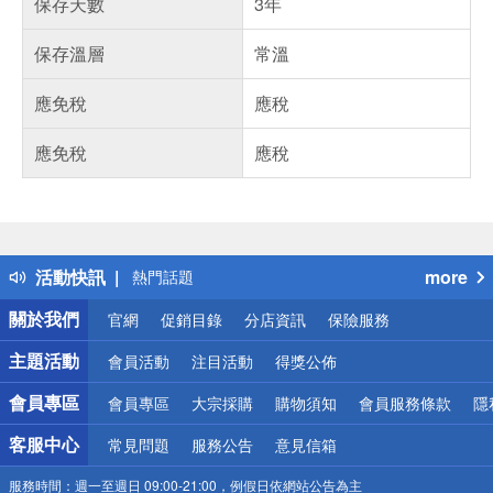
保存天數
3年
保存溫層
常溫
應免稅
應稅
應免稅
應稅
偏遠地區配送
詐騙網頁！請小心！
得獎公告
活動快訊
more
熱門話題
銀行優惠
關於我們
官網
促銷目錄
分店資訊
保險服務
偏遠地區配送
詐騙網頁！請小心！
主題活動
會員活動
注目活動
得獎公佈
會員專區
會員專區
大宗採購
購物須知
會員服務條款
隱
客服中心
常見問題
服務公告
意見信箱
服務時間：
週一至週日 09:00-21:00，例假日依網站公告為主