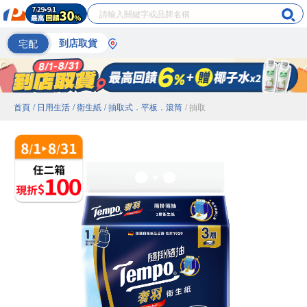
宅配
到店取貨
首頁
/ 日用生活
/ 衛生紙
/ 抽取式．平板．滾筒
/ 抽取