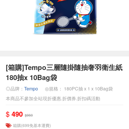
[箱購]Tempo三層隨掛隨抽奢羽衛生紙
180抽x 10Bag袋
◎品牌：
Tempo
◎規格： 180PC抽 x 1 x 10Bag袋
本商品不參加全站現折優惠.折價券.折扣碼活動
$
490
$960
箱購(699免基本運費)