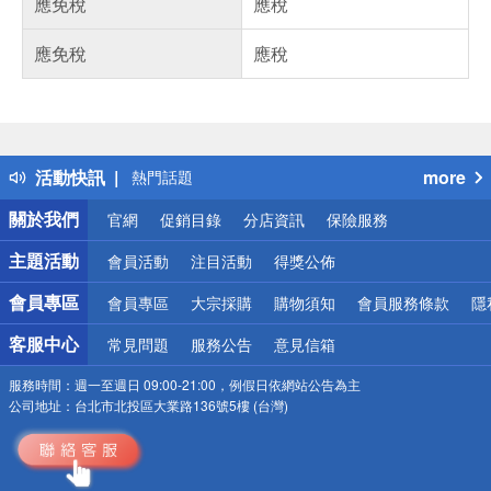
應免稅
應稅
應免稅
應稅
偏遠地區配送
詐騙網頁！請小心！
得獎公告
活動快訊
more
熱門話題
銀行優惠
關於我們
官網
促銷目錄
分店資訊
保險服務
偏遠地區配送
詐騙網頁！請小心！
主題活動
會員活動
注目活動
得獎公佈
會員專區
會員專區
大宗採購
購物須知
會員服務條款
隱
客服中心
常見問題
服務公告
意見信箱
服務時間：
週一至週日 09:00-21:00，例假日依網站公告為主
公司地址：
台北市北投區大業路136號5樓 (台灣)