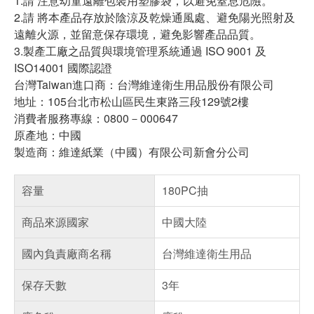
1.請 注意幼童遠離包裝用塑膠袋，以避免窒息危險。
2.請 將本產品存放於陰涼及乾燥通風處、避免陽光照射及
遠離火源，並留意保存環境，避免影響產品品質。
3.製產工廠之品質與環境管理系統通過 ISO 9001 及
ISO14001 國際認證
台灣Taiwan進口商：台灣維達衛生用品股份有限公司
地址：105台北市松山區民生東路三段129號2樓
消費者服務專線：0800－000647
原產地：中國
製造商：維達紙業（中國）有限公司新會分公司
容量
180PC抽
商品來源國家
中國大陸
國內負責廠商名稱
台灣維達衛生用品
保存天數
3年