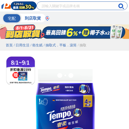
宅配
到店取貨
首頁
/ 日用生活
/ 衛生紙
/ 抽取式．平板．滾筒
/ 抽取