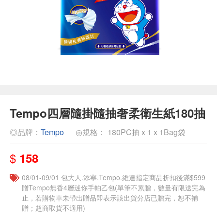
Tempo四層隨掛隨抽奢柔衛生紙180抽
◎品牌：
Tempo
◎規格： 180PC抽 x 1 x 1Bag袋
$
158
08/01-09/01 包大人.添寧.Tempo.維達指定商品折扣後滿$599
贈Tempo無香4層迷你手帕乙包(單筆不累贈，數量有限送完為
止，若購物車未帶出贈品即表示該出貨分店已贈完，恕不補
贈；超商取貨不適用)