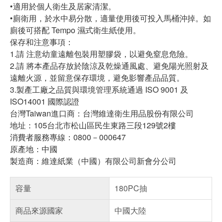
•適用於個人衛生及居家清潔。
•廁衛用，於水中易分散，適量使用後可投入馬桶沖掉。如
廁後可搭配 Tempo 濕式衛生紙使用。
保存和注意事項：
1.請 注意幼童遠離包裝用塑膠袋，以避免窒息危險。
2.請 將本產品存放於陰涼及乾燥通風處、避免陽光照射及
遠離火源，並留意保存環境，避免影響產品品質。
3.製產工廠之品質與環境管理系統通過 ISO 9001 及
ISO14001 國際認證
台灣Taiwan進口商：台灣維達衛生用品股份有限公司
地址：105台北市松山區民生東路三段129號2樓
消費者服務專線：0800－000647
原產地：中國
製造商：維達紙業（中國）有限公司新會分公司
容量
180PC抽
商品來源國家
中國大陸