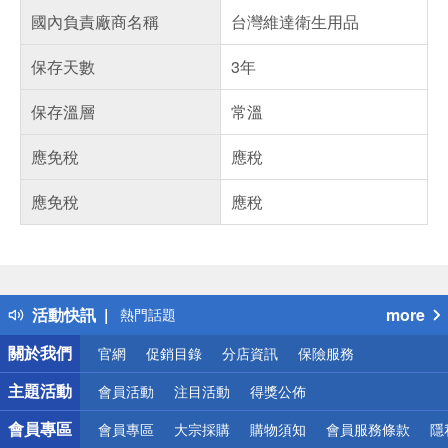
國內負責廠商名稱
台灣維達衛生用品
保存天數
3年
保存溫層
常溫
應免稅
應稅
應免稅
應稅
偏遠地區配送
詐騙網頁！請小心！
得獎公告
活動快訊
more
熱門話題
銀行優惠
關於我們
官網
促銷目錄
分店資訊
保險服務
偏遠地區配送
詐騙網頁！請小心！
主題活動
會員活動
注目活動
得獎公佈
會員專區
會員專區
大宗採購
購物須知
會員服務條款
隱