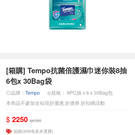
[箱購] Tempo抗菌倍護濕巾迷你裝8抽
6包x 30Bag袋
◎品牌：
Tempo
◎規格： 8PC抽 x 6 x 30Bag包
本商品不參加全站現折優惠.折價券.折扣碼活動
$
2250
$4,500
箱購(699免基本運費)