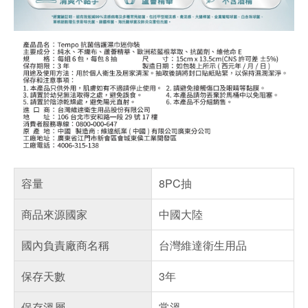
容量
8PC抽
商品來源國家
中國大陸
國內負責廠商名稱
台灣維達衛生用品
保存天數
3年
保存溫層
常溫