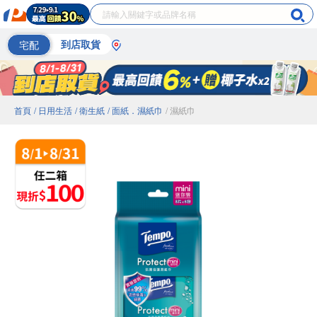
宅配
到店取貨
首頁
/ 日用生活
/ 衛生紙
/ 面紙．濕紙巾
/ 濕紙巾