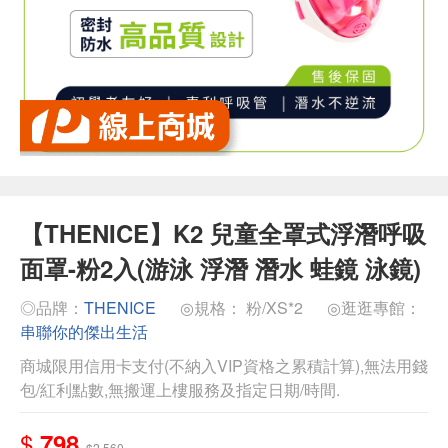
【THENICE】K2 兒童全罩式浮潛呼吸
面罩-粉2入(游泳 浮潛 潛水 蛙鏡 泳鏡)
◎品牌：
THENICE
◎規格： 粉/XS*2
◎逛逛專館：
串聯你的傑出生活
商城限用信用卡支付(不納入VIP資格之累積計算),無法用錢
包/紅利點數,無搬運上樓服務及指定日期/時間.
$
798
$2,560