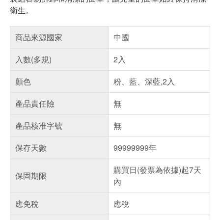
衛生。
商品來源國家
中國
入數(多規)
2入
顏色
粉、藍、深藍,2入
產品責任險
無
產品核准字號
無
保存天數
99999999年
購買日(發票為依據)起7天
保固期限
內
應免稅
應稅