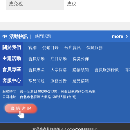
應免稅
應稅
偏遠地區配送
詐騙網頁！請小心！
得獎公告
活動快訊
more
熱門話題
銀行優惠
關於我們
官網
促銷目錄
分店資訊
保險服務
偏遠地區配送
詐騙網頁！請小心！
主題活動
會員活動
注目活動
得獎公佈
會員專區
會員專區
大宗採購
購物須知
會員服務條款
隱
客服中心
常見問題
服務公告
意見信箱
服務時間：
週一至週日 09:00-21:00，例假日依網站公告為主
公司地址：
台北市北投區大業路136號5樓 (台灣)
食品業者登錄字號 A-122662550-00000-6