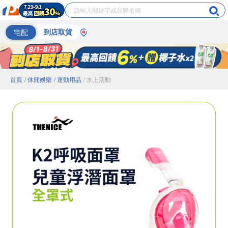
宅配
到店取貨
首頁
/ 休閒娛樂
/ 運動用品
/ 水上活動