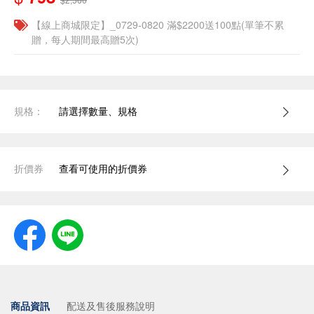
【線上商城限定】_0729-0820 滿$2200送100點(單筆不累
贈，每人期間最高贈5次)
規格：
請選擇數量、規格
折價券
查看可使用的折價券
商品資訊
配送及售後服務說明