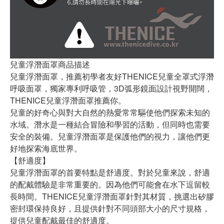
兒童浮潛面罩商品描述
兒童浮潛面罩，推薦初學者友好THENICE兒童全罩式浮潛
呼吸面罩，獨家專利呼吸管，3D弧形鏡面設計視野開闊，
THENICE兒童浮潛面罩推薦你。
兒童的好奇心與對大自然的熱愛常常驅使他們探索未知的
水域。潛水是一種結合冒險和學習的活動，但同時也需要
安全的裝備。兒童浮潛面罩是保護他們的視力，讓他們更
好地探索海底世界。
【舒適度】
兒童浮潛面罩的首要特點是舒適度。對於兒童來說，舒適
的配戴體驗是非常重要的。因為他們可能會在水下逗留較
長時間。THENICE兒童浮潛面罩針對其材質，挑選出矽膠
密封環保持良好，且提供針對不同頭部大小的尺寸規格，
提供兒童配戴最佳的舒適度。