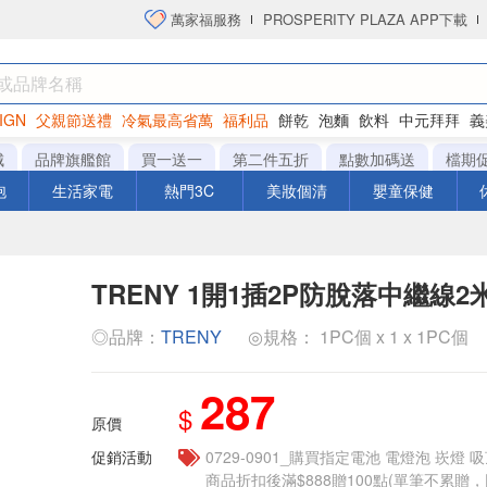
萬家福服務
PROSPERITY PLAZA APP下載
IGN
父親節送禮
冷氣最高省萬
福利品
餅乾
泡麵
飲料
中元拜拜
義
衛生紙
城
品牌旗艦館
買一送一
第二件五折
點數加碼送
檔期
泡
生活家電
熱門3C
美妝個清
嬰童保健
TRENY 1開1插2P防脫落中繼線2
◎品牌：
TRENY
◎規格： 1PC個 x 1 x 1PC個
287
$
原價
促銷活動
0729-0901_購買指定電池 電燈泡 崁燈 
商品折扣後滿$888贈100點(單筆不累