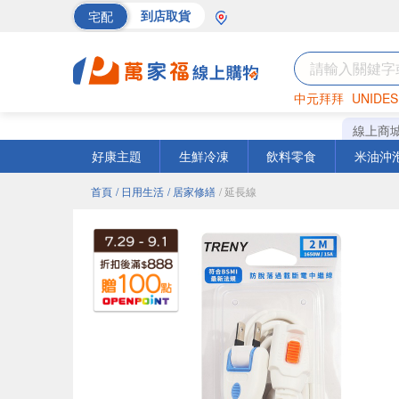
宅配
到店取貨
中元拜拜
UNIDES
海苔
巧克力
罐頭
線上商
好康主題
生鮮冷凍
飲料零食
米油沖
首頁
/ 日用生活
/ 居家修繕
/ 延長線