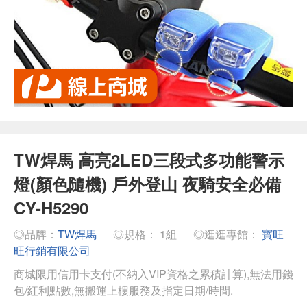
TW焊馬 高亮2LED三段式多功能警示
燈(顏色隨機) 戶外登山 夜騎安全必備
CY-H5290
◎品牌：
TW焊馬
◎規格： 1組
◎逛逛專館：
寶旺
旺行銷有限公司
商城限用信用卡支付(不納入VIP資格之累積計算),無法用錢
包/紅利點數,無搬運上樓服務及指定日期/時間.