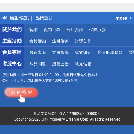
詐騙網頁！請小心！
得獎公告
活動快訊
more
熱門話題
銀行優惠
關於我們
官網
促銷目錄
分店資訊
保險服務
偏遠地區配送
詐騙網頁！請小心！
主題活動
會員活動
注目活動
得獎公佈
會員專區
會員專區
大宗採購
購物須知
會員服務條款
隱
客服中心
常見問題
服務公告
意見信箱
服務時間：
週一至週日 09:00-21:00，例假日依網站公告為主
公司地址：
台北市北投區大業路136號5樓 (台灣)
食品業者登錄字號 A-122662550-00000-6
Copyright©2026 Uni-Prosperity Lifestyle Corp. All Right Reserved