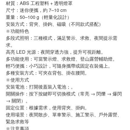
材質：ABS 工程塑料 + 透明燈罩
尺寸：迷你便攜，約 7–10 cm
重量：50–100 g（輕量化設計）
安裝方式：背夾、掛鉤、磁吸（不同款式搭配）
🔆功能特色
多段式照明：三種模式，滿足警示、求救、夜間提示需
求。
高亮 LED 光源：夜間穿透力強，提升可視距離。
多功能使用：可當警示燈、求救燈、登山露營輔助燈。
輕巧便攜：小巧設計，可隨身攜帶或固定在裝備上。
多種安裝方式：可夾在背包、掛在腰間。
🔆使用方式
安裝電池：打開後蓋裝入電池；。
開關操作：按下按鍵即可切換模式（常亮 → 閃爍 → 爆閃
→ 關閉）。
固定位置：根據需求，使用背夾、掛鉤。
使用場景：夜間散步、單車警示、施工警示、戶外露營、
緊急求救等
🔆注意事項