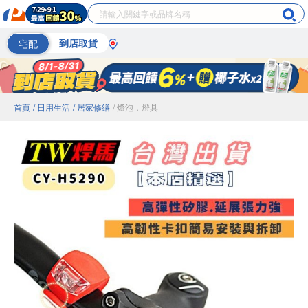
宅配
到店取貨
首頁
/ 日用生活
/ 居家修繕
/ 燈泡．燈具