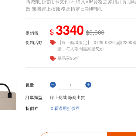
商城限用信用卡支付(不納入VIP資格之累積計算),無
數,無搬運上樓服務及指定日期/時間.
3340
$
$3,800
促銷價
促銷活動
【線上商城限定】_0729-0820 滿$2200
贈，每人期間最高贈5次)
單品享95折
數量
訂單類型
線上商城 廠商出貨
折價券
查看適用折價券