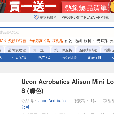
萬家福服務
PROSPERITY PLAZA APP下載
IGN
父親節送禮
冷氣最高省萬
福利品
餅乾
泡麵
飲料
中元拜拜
義
衛生紙
城
品牌旗艦館
買一送一
第二件五折
點數加碼送
檔期
泡
生活家電
熱門3C
美妝個清
嬰童保健
Ucon Acrobatics Alison Mini 
S (膚色)
◎品牌：
Ucon Acrobatics
◎規格： 1個
◎逛
公司