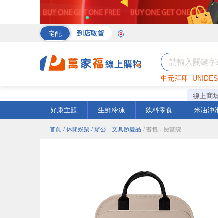
宅配
到店取貨
中元拜拜
UNIDES
海苔
巧克力
罐頭
線上商
好康主題
生鮮冷凍
飲料零食
米油沖
首頁
/ 休閒娛樂
/ 辦公．文具節慶品
/ 書包．便當袋