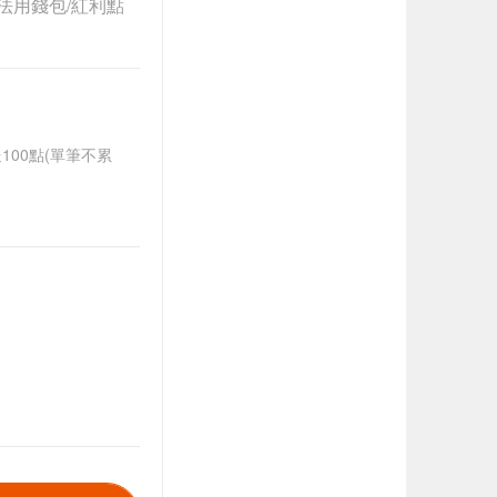
法用錢包/紅利點
送100點(單筆不累