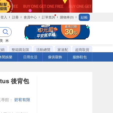
結帳
登入
註冊
會員中心
訂單查詢
購物車(0)
美
米
促銷
整箱購划算
活動總覽
家速配
超商取貨
休閒娛樂
日用生活
傢俱寢飾
服飾鞋包
Lotus 後背包
逛專館：
碧宥有限