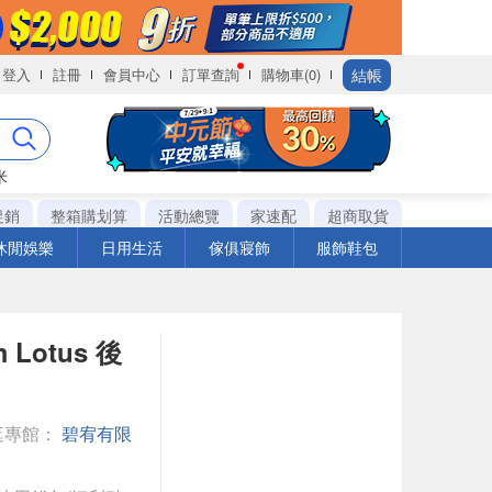
結帳
登入
註冊
會員中心
訂單查詢
購物車(0)
米
促銷
整箱購划算
活動總覽
家速配
超商取貨
休閒娛樂
日用生活
傢俱寢飾
服飾鞋包
m Lotus 後
逛專館：
碧宥有限