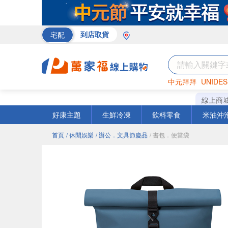
宅配
到店取貨
中元拜拜
UNIDES
巧克力
罐頭
咖啡
線上商
好康主題
生鮮冷凍
飲料零食
米油沖
首頁
/ 休閒娛樂
/ 辦公．文具節慶品
/ 書包．便當袋