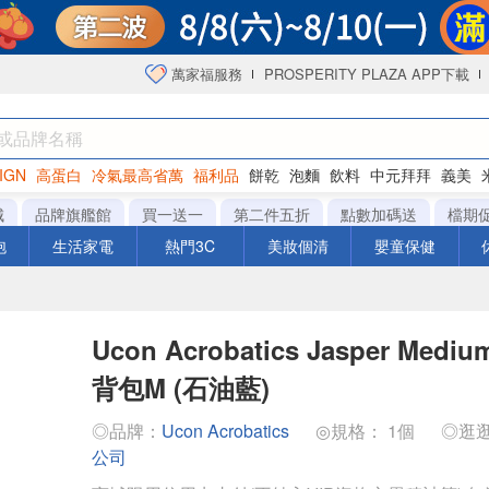
萬家福服務
PROSPERITY PLAZA APP下載
IGN
高蛋白
冷氣最高省萬
福利品
餅乾
泡麵
飲料
中元拜拜
義美
海苔
城
品牌旗艦館
買一送一
第二件五折
點數加碼送
檔期
泡
生活家電
熱門3C
美妝個清
嬰童保健
Ucon Acrobatics Jasper Mediu
背包M (石油藍)
◎品牌：
Ucon Acrobatics
◎規格： 1個
◎逛
公司