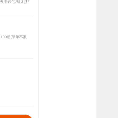
法用錢包/紅利點
送100點(單筆不累