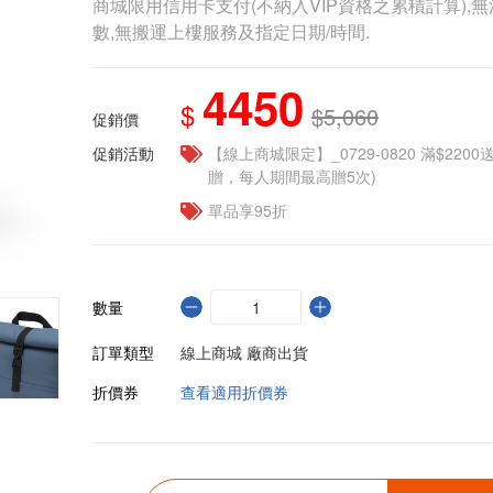
商城限用信用卡支付(不納入VIP資格之累積計算),無
數,無搬運上樓服務及指定日期/時間.
4450
$
$5,060
促銷價
促銷活動
【線上商城限定】_0729-0820 滿$2200
贈，每人期間最高贈5次)
單品享95折
數量
訂單類型
線上商城 廠商出貨
折價券
查看適用折價券