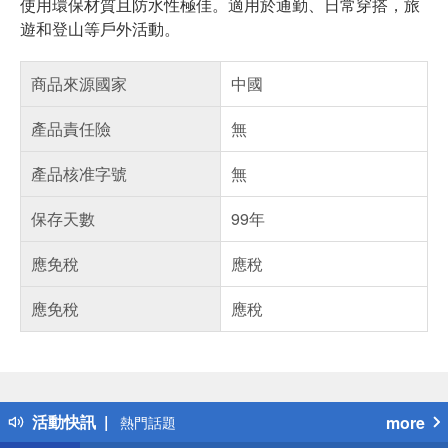
使用環保材質且防水性極佳。適用於通勤、日常穿搭，旅
遊和登山等戶外活動。
商品來源國家
中國
產品責任險
無
產品核准字號
無
保存天數
99年
應免稅
應稅
應免稅
應稅
偏遠地區配送
詐騙網頁！請小心！
得獎公告
活動快訊
more
熱門話題
銀行優惠