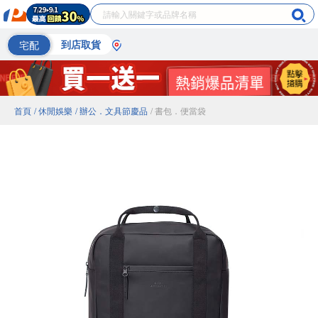
宅配
到店取貨
首頁
/ 休閒娛樂
/ 辦公．文具節慶品
/ 書包．便當袋