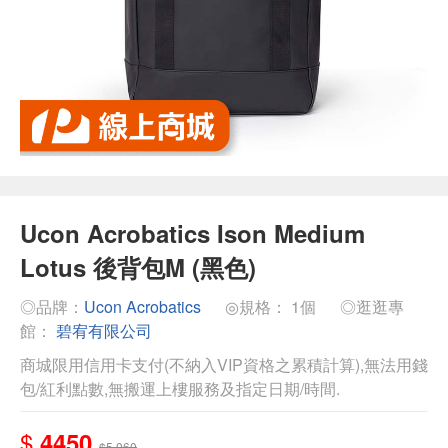
Ucon Acrobatics Ison Medium
Lotus 後背包M (黑色)
◎品牌：
Ucon Acrobatics
◎規格： 1個
◎逛逛專
館：
碧宥有限公司
商城限用信用卡支付(不納入VIP資格之累積計算),無法用錢
包/紅利點數,無搬運上樓服務及指定日期/時間.
$
4450
$5,060