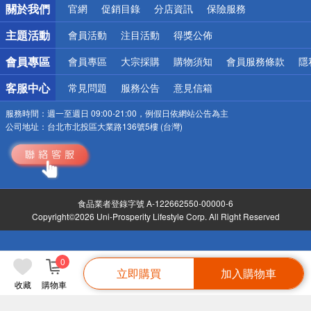
關於我們
官網
促銷目錄
分店資訊
保險服務
偏遠地區配送
詐騙網頁！請小心！
主題活動
會員活動
注目活動
得獎公佈
會員專區
會員專區
大宗採購
購物須知
會員服務條款
隱
客服中心
常見問題
服務公告
意見信箱
服務時間：
週一至週日 09:00-21:00，例假日依網站公告為主
公司地址：
台北市北投區大業路136號5樓 (台灣)
食品業者登錄字號 A-122662550-00000-6
Copyright©2026 Uni-Prosperity Lifestyle Corp. All Right Reserved
0
立即購買
加入購物車
收藏
購物車