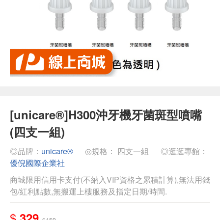
[unicare®]H300沖牙機牙菌斑型噴嘴
(四支一組)
◎品牌：
unicare®
◎規格： 四支一組
◎逛逛專館：
優倪國際企業社
商城限用信用卡支付(不納入VIP資格之累積計算),無法用錢
包/紅利點數,無搬運上樓服務及指定日期/時間.
$
329
$459