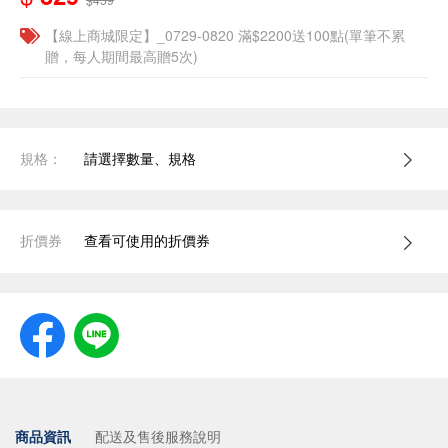
【線上商城限定】_0729-0820 滿$2200送100點(單筆不累
贈，每人期間最高贈5次)
規格：
請選擇數量、規格
折價券
查看可使用的折價券
商品資訊
配送及售後服務說明