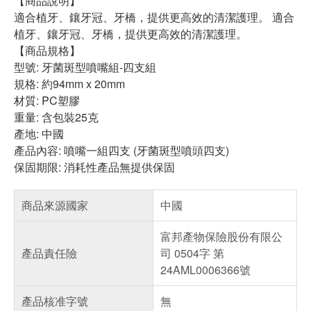
【商品說明】
適合植牙、鑲牙冠、牙橋，提供更高效的清潔護理。 適合
植牙、鑲牙冠、牙橋，提供更高效的清潔護理。
【商品規格】
型號: 牙菌斑型噴嘴組-四支組
規格: 約94mm x 20mm
材質: PC塑膠
重量: 含包裝25克
產地: 中國
產品內容: 噴嘴一組四支 (牙菌斑型噴頭四支)
保固期限: 消耗性產品無提供保固
商品來源國家
中國
富邦產物保險股份有限公
產品責任險
司 0504字 第
24AML0006366號
產品核准字號
無