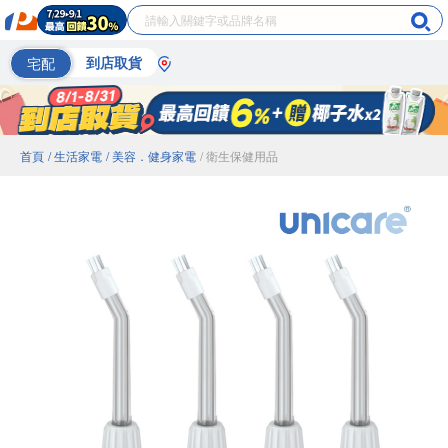
宅配
到店取貨
首頁
/ 生活家電
/ 美容．健身家電
/ 衛生保健用品