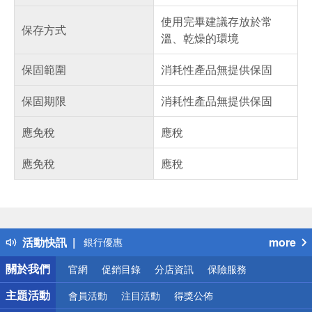
使用完畢建議存放於常
保存方式
溫、乾燥的環境
保固範圍
消耗性產品無提供保固
保固期限
消耗性產品無提供保固
應免稅
應稅
應免稅
應稅
偏遠地區配送
詐騙網頁！請小心！
得獎公告
熱門話題
銀行優惠
活動快訊
more
偏遠地區配送
詐騙網頁！請小心！
關於我們
官網
促銷目錄
分店資訊
保險服務
主題活動
會員活動
注目活動
得獎公佈