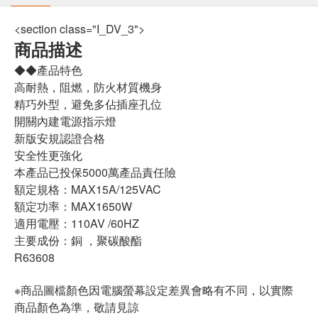
<section class="I_DV_3">
商品描述
◆◆產品特色
高耐熱，阻燃，防火材質機身
精巧外型，避免多佔插座孔位
開關內建電源指示燈
新版安規認證合格
安全性更強化
本產品已投保5000萬產品責任險
額定規格：MAX15A/125VAC
額定功率：MAX1650W
適用電壓：110AV /60HZ
主要成份：銅 ，聚碳酸酯
R63608
※商品圖檔顏色因電腦螢幕設定差異會略有不同，以實際
商品顏色為準，敬請見諒