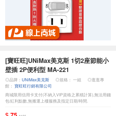
[寶旺旺]UNiMax美克斯 1切2座節能小
壁插 2P便利型 MA-221
◎品牌：
UNiMax美克斯
◎規格： 一組
◎逛逛專
館：
寶旺旺行銷有限公司
商城限用信用卡支付(不納入VIP資格之累積計算),無法用錢
包/紅利點數,無搬運上樓服務及指定日期/時間.
$
75
$166