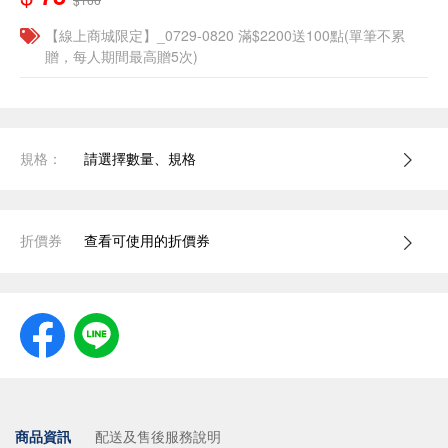
【線上商城限定】_0729-0820 滿$2200送100點(單筆不累
贈，每人期間最高贈5次)
規格：
請選擇數量、規格
折價券
查看可使用的折價券
商品資訊
配送及售後服務說明