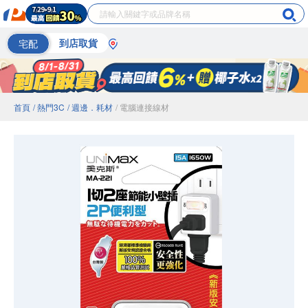
宅配
到店取貨
首頁
/ 熱門3C
/ 週邊．耗材
/ 電腦連接線材