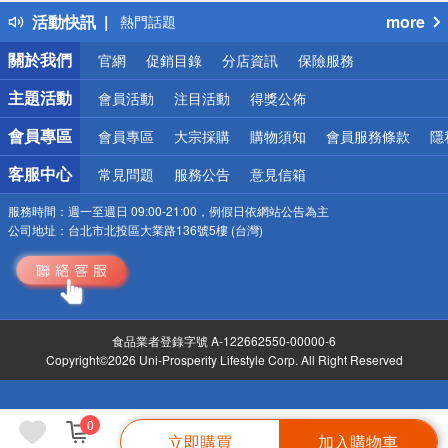
得獎公告
活動快訊
more
熱門話題
銀行優惠
關於我們
官網
促銷目錄
分店資訊
保險服務
偏遠地區配送
詐騙網頁！請小心！
主題活動
會員活動
注目活動
得獎公佈
會員專區
會員專區
大宗採購
購物須知
會員服務條款
隱
客服中心
常見問題
服務公告
意見信箱
服務時間：
週一至週日 09:00-21:00，例假日依網站公告為主
公司地址：
台北市北投區大業路136號5樓 (台灣)
食品業者登錄字號 A-122662550-00000-6
Copyright©2026 Uni-Prosperity Lifestyle Corp. All Right Reserved
0
立即購買
加入購物車