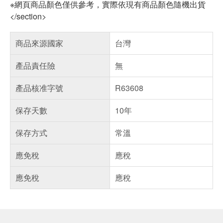
※網頁商品顏色僅供參考，實際依現有商品顏色隨機出貨
</section>
商品來源國家
台灣
產品責任險
無
產品核准字號
R63608
保存天數
10年
保存方式
常溫
應免稅
應稅
應免稅
應稅
偏遠地區配送
詐騙網頁！請小心！