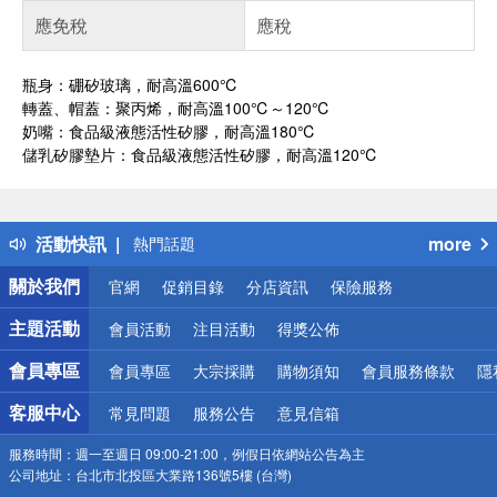
應免稅
應稅
瓶身：硼矽玻璃，耐高溫600℃
轉蓋、帽蓋：聚丙烯，耐高溫100℃～120℃
奶嘴：食品級液態活性矽膠，耐高溫180℃
儲乳矽膠墊片：食品級液態活性矽膠，耐高溫120℃
偏遠地區配送
詐騙網頁！請小心！
得獎公告
活動快訊
more
熱門話題
銀行優惠
關於我們
官網
促銷目錄
分店資訊
保險服務
偏遠地區配送
詐騙網頁！請小心！
主題活動
會員活動
注目活動
得獎公佈
會員專區
會員專區
大宗採購
購物須知
會員服務條款
隱
客服中心
常見問題
服務公告
意見信箱
服務時間：
週一至週日 09:00-21:00，例假日依網站公告為主
公司地址：
台北市北投區大業路136號5樓 (台灣)