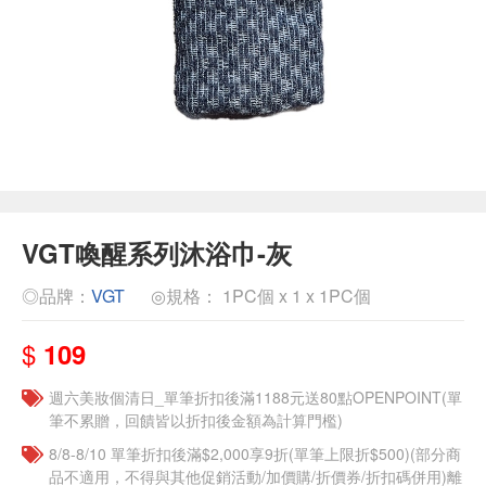
VGT喚醒系列沐浴巾-灰
◎品牌：
VGT
◎規格： 1PC個 x 1 x 1PC個
$
109
週六美妝個清日_單筆折扣後滿1188元送80點OPENPOINT(單
筆不累贈，回饋皆以折扣後金額為計算門檻)
8/8-8/10 單筆折扣後滿$2,000享9折(單筆上限折$500)(部分商
品不適用，不得與其他促銷活動/加價購/折價券/折扣碼併用)離