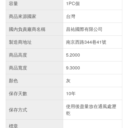
容量
1PC個
商品來源國家
台灣
國內負責廠商名稱
昌祐國際有限公司
製造商地址
南京西路344巷41號
商品高度
5.2000
商品寬度
9.3000
顏色
灰
保存天數
10年
使用後盡量放在通風處瀝
保存方式
乾
標章