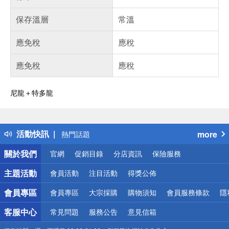
保存溫層
常溫
應免稅
應稅
應免稅
應稅
尼龍＋特多龍
偏遠地區配送
詐騙網頁！請小心！
得獎公告
活動快訊
more
熱門話題
銀行優惠
關於我們
官網
促銷目錄
分店資訊
保險服務
偏遠地區配送
詐騙網頁！請小心！
主題活動
會員活動
注目活動
得獎公佈
會員專區
會員專區
大宗採購
購物須知
會員服務條款
隱
客服中心
常見問題
服務公告
意見信箱