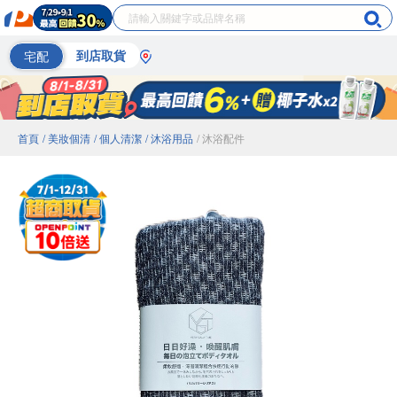
宅配
到店取貨
首頁
/ 美妝個清
/ 個人清潔
/ 沐浴用品
/ 沐浴配件