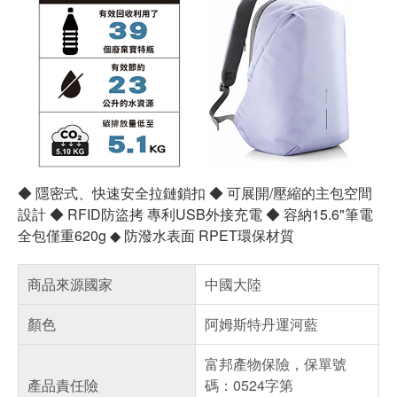
◆ 隱密式、快速安全拉鏈鎖扣 ◆ 可展開/壓縮的主包空間
設計 ◆ RFID防盜拷 專利USB外接充電 ◆ 容納15.6"筆電
全包僅重620g ◆ 防潑水表面 RPET環保材質
商品來源國家
中國大陸
顏色
阿姆斯特丹運河藍
富邦產物保險，保單號
產品責任險
碼：0524字第