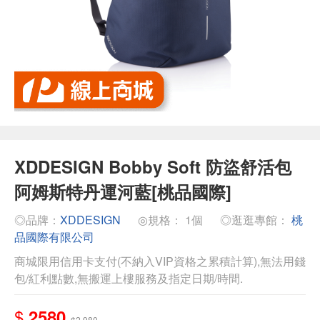
XDDESIGN Bobby Soft 防盜舒活包
阿姆斯特丹運河藍[桃品國際]
◎品牌：
XDDESIGN
◎規格： 1個
◎逛逛專館：
桃
品國際有限公司
商城限用信用卡支付(不納入VIP資格之累積計算),無法用錢
包/紅利點數,無搬運上樓服務及指定日期/時間.
$
2580
$2,980