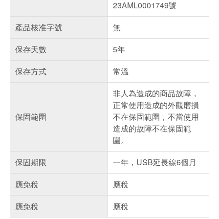
23AML0001749號
產品核准字號
無
保存天數
5年
保存方式
常溫
非人為造成的商品故障，
正常使用造成的外觀磨損
保固範圍
不在保固範圍，不當使用
造成的故障不在保固範
圍。
保固期限
一年，USB延長線6個月
應免稅
應稅
應免稅
應稅