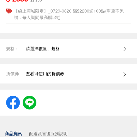
【線上商城限定】_0729-0820 滿$2200送100點(單筆不累
贈，每人期間最高贈5次)
規格：
請選擇數量、規格
折價券
查看可使用的折價券
商品資訊
配送及售後服務說明