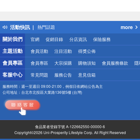
偏遠地區配送
詐騙網頁！請小心！
得獎公告
活動快訊
more
熱門話題
銀行優惠
關於我們
官網
促銷目錄
分店資訊
保險服務
偏遠地區配送
詐騙網頁！請小心！
主題活動
會員活動
注目活動
得獎公佈
會員專區
會員專區
大宗採購
購物須知
會員服務條款
隱
客服中心
常見問題
服務公告
意見信箱
服務時間：
週一至週日 09:00-21:00，例假日依網站公告為主
公司地址：
台北市北投區大業路136號5樓 (台灣)
食品業者登錄字號 A-122662550-00000-6
Copyright©2026 Uni-Prosperity Lifestyle Corp. All Right Reserved