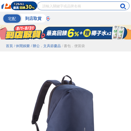
宅配
到店取貨
首頁
/ 休閒娛樂
/ 辦公．文具節慶品
/ 書包．便當袋