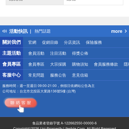
偏遠地區配送
詐騙網頁！請小心！
得獎公告
活動快訊
more
熱門話題
銀行優惠
關於我們
官網
促銷目錄
分店資訊
保險服務
偏遠地區配送
詐騙網頁！請小心！
主題活動
會員活動
注目活動
得獎公佈
會員專區
會員專區
大宗採購
購物須知
會員服務條款
隱
客服中心
常見問題
服務公告
意見信箱
服務時間：
週一至週日 09:00-21:00，例假日依網站公告為主
公司地址：
台北市北投區大業路136號5樓 (台灣)
食品業者登錄字號 A-122662550-00000-6
Copyright©2026 Uni-Prosperity Lifestyle Corp. All Right Reserved