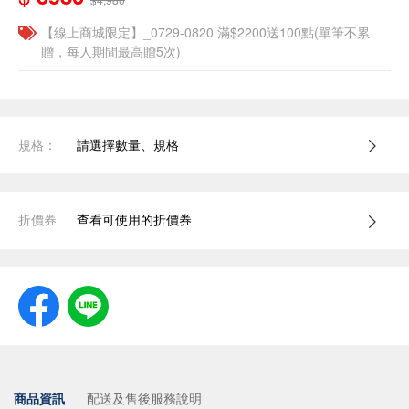
【線上商城限定】_0729-0820 滿$2200送100點(單筆不累
贈，每人期間最高贈5次)
規格：
請選擇數量、規格
折價券
查看可使用的折價券
商品資訊
配送及售後服務說明