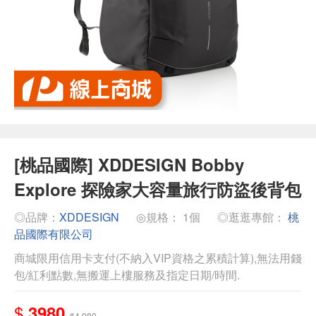
[桃品國際] XDDESIGN Bobby
Explore 探險家大容量旅行防盜後背包
◎品牌：
XDDESIGN
◎規格： 1個
◎逛逛專館：
桃
品國際有限公司
商城限用信用卡支付(不納入VIP資格之累積計算),無法用錢
包/紅利點數,無搬運上樓服務及指定日期/時間.
$
3980
$4,980