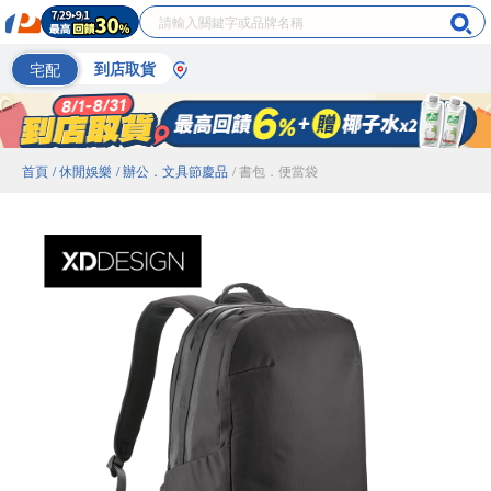
宅配
到店取貨
首頁
/ 休閒娛樂
/ 辦公．文具節慶品
/ 書包．便當袋