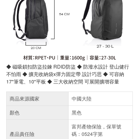
◆ 磁吸鎖扣防盜拉鍊 RDID防盜 ◆ 防潑水設計 登山健行
不怕雨 ◆ 擴充收納袋x彈力固定帶 設計巧思 ◆ 可容納
17"筆電、10"平板 ◆ 三大收納空間 可展開擴增容量
商品來源國家
中國大陸
顏色
黑色
富邦產物保險，保單號
產品責任險
碼：0524字第