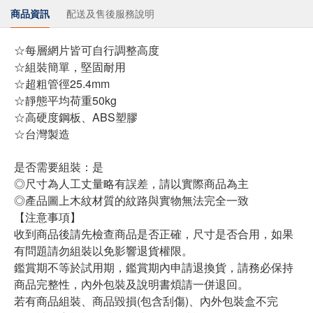
商品資訊
配送及售後服務說明
☆每層網片皆可自行調整高度
☆組裝簡單，堅固耐用
☆超粗管徑25.4mm
☆靜態平均荷重50kg
☆高硬度鋼板、ABS塑膠
☆台灣製造
是否需要組裝：是
◎尺寸為人工丈量略有誤差，請以實際商品為主
◎產品圖上木紋材質的紋路與實物無法完全一致
【注意事項】
收到商品後請先檢查商品是否正確，尺寸是否合用，如果
有問題請勿組裝以免影響退貨權限。
鑑賞期不等於試用期，鑑賞期內申請退換貨，請務必保持
商品完整性，內外包裝及說明書煩請一併退回。
若有商品組裝、商品毀損(包含刮傷)、內外包裝盒不完