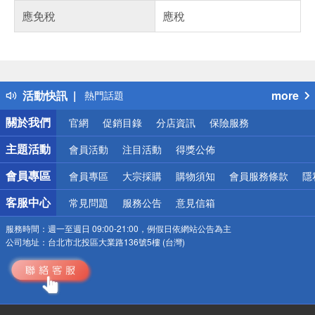
應免稅
應稅
偏遠地區配送
詐騙網頁！請小心！
得獎公告
活動快訊
more
熱門話題
銀行優惠
關於我們
官網
促銷目錄
分店資訊
保險服務
偏遠地區配送
詐騙網頁！請小心！
主題活動
會員活動
注目活動
得獎公佈
會員專區
會員專區
大宗採購
購物須知
會員服務條款
隱
客服中心
常見問題
服務公告
意見信箱
服務時間：
週一至週日 09:00-21:00，例假日依網站公告為主
公司地址：
台北市北投區大業路136號5樓 (台灣)