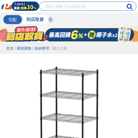
宅配
到店取貨
首頁
/ 傢俱寢飾
/ 收納整理
/ 鐵力士架