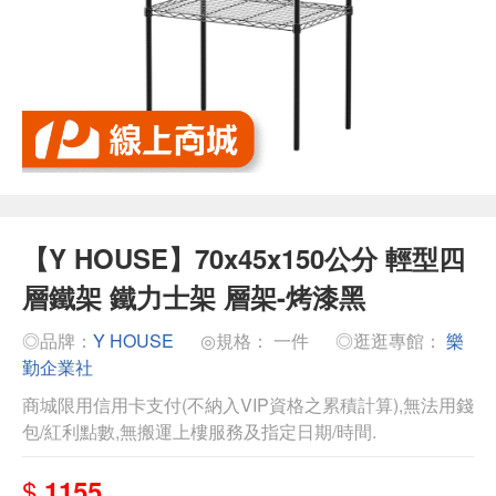
【Y HOUSE】70x45x150公分 輕型四
層鐵架 鐵力士架 層架-烤漆黑
◎品牌：
Y HOUSE
◎規格： 一件
◎逛逛專館：
樂
勤企業社
商城限用信用卡支付(不納入VIP資格之累積計算),無法用錢
包/紅利點數,無搬運上樓服務及指定日期/時間.
$
1155