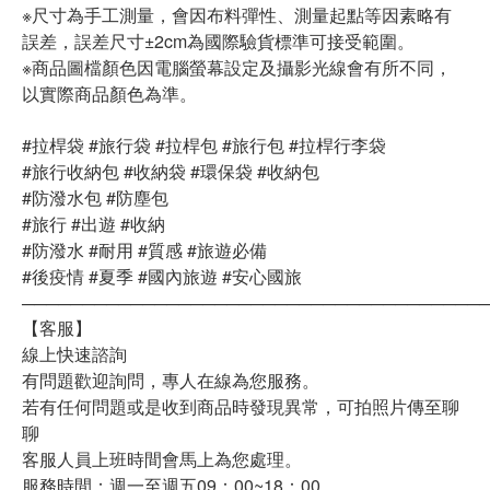
※尺寸為手工測量，會因布料彈性、測量起點等因素略有
誤差，誤差尺寸±2cm為國際驗貨標準可接受範圍。
※商品圖檔顏色因電腦螢幕設定及攝影光線會有所不同，
以實際商品顏色為準。
#拉桿袋 #旅行袋 #拉桿包 #旅行包 #拉桿行李袋
#旅行收納包 #收納袋 #環保袋 #收納包
#防潑水包 #防塵包
#旅行 #出遊 #收納
#防潑水 #耐用 #質感 #旅遊必備
#後疫情 #夏季 #國內旅遊 #安心國旅
──────────────────────────────────────
【客服】
線上快速諮詢
有問題歡迎詢問，專人在線為您服務。
若有任何問題或是收到商品時發現異常，可拍照片傳至聊
聊
客服人員上班時間會馬上為您處理。
服務時間：週一至週五09：00~18：00