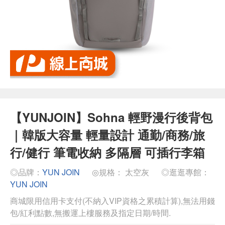
【YUNJOIN】Sohna 輕野漫行後背包
｜韓版大容量 輕量設計 通勤/商務/旅
行/健行 筆電收納 多隔層 可插行李箱
◎品牌：
YUN JOIN
◎規格： 太空灰
◎逛逛專館：
YUN JOIN
商城限用信用卡支付(不納入VIP資格之累積計算),無法用錢
包/紅利點數,無搬運上樓服務及指定日期/時間.