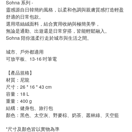
Sohna 系列 -
靈感源自日韓簡約風格，以柔和色調與親膚質感打造輕盈
舒適的日常包款。
選用塔絲絨面料，結合實用收納與極簡美學，
無論是通勤、出遊還是日常穿搭，皆能輕鬆融入。
Sohna 陪你溫柔行走於城市與生活之間。
城市、戶外都適用
可放平板、13-16 吋筆電
【產品規格】
材質：尼龍
尺寸：26 * 16 * 43 cm
容量：18 L
重量：400 g
結構：健身包、旅行包
顏色：黑色、太空灰、野麥棕、奶茶、叢林綠、天空藍
*尺寸及顏色皆以實物為準