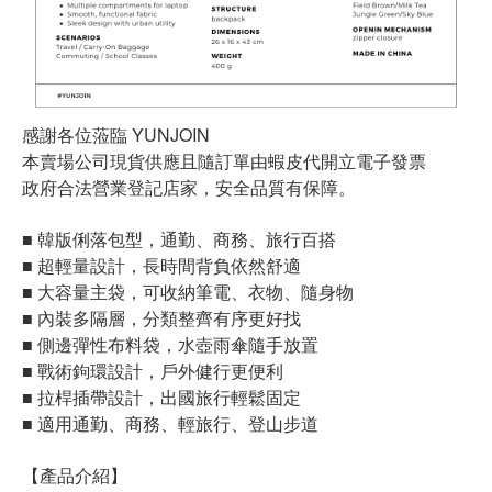
感謝各位蒞臨 YUNJOIN
本賣場公司現貨供應且隨訂單由蝦皮代開立電子發票
政府合法營業登記店家，安全品質有保障。
■ 韓版俐落包型，通勤、商務、旅行百搭
■ 超輕量設計，長時間背負依然舒適
■ 大容量主袋，可收納筆電、衣物、隨身物
■ 內裝多隔層，分類整齊有序更好找
■ 側邊彈性布料袋，水壺雨傘隨手放置
■ 戰術鉤環設計，戶外健行更便利
■ 拉桿插帶設計，出國旅行輕鬆固定
■ 適用通勤、商務、輕旅行、登山步道
【產品介紹】