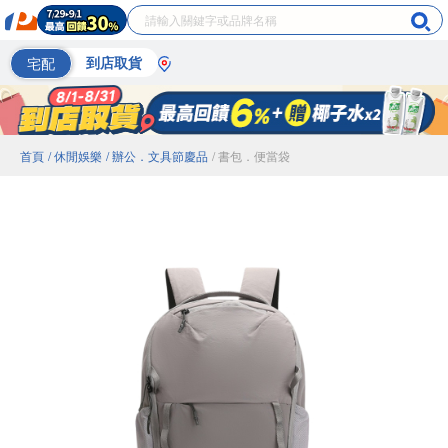
宅配
到店取貨
首頁
/ 休閒娛樂
/ 辦公．文具節慶品
/ 書包．便當袋