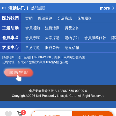
得獎公告
活動快訊
more
熱門話題
銀行優惠
關於我們
官網
促銷目錄
分店資訊
保險服務
偏遠地區配送
詐騙網頁！請小心！
主題活動
會員活動
注目活動
得獎公佈
會員專區
會員專區
大宗採購
購物須知
會員服務條款
隱
客服中心
常見問題
服務公告
意見信箱
服務時間：
週一至週日 09:00-21:00，例假日依網站公告為主
公司地址：
台北市北投區大業路136號5樓 (台灣)
食品業者登錄字號 A-122662550-00000-6
Copyright©2026 Uni-Prosperity Lifestyle Corp. All Right Reserved
0