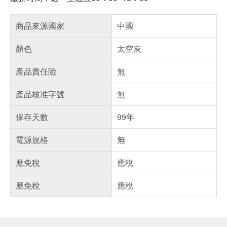
商品來源國家
中國
顏色
太空灰
產品責任險
無
產品核准字號
無
保存天數
99年
電源規格
無
應免稅
應稅
應免稅
應稅
偏遠地區配送
詐騙網頁！請小心！