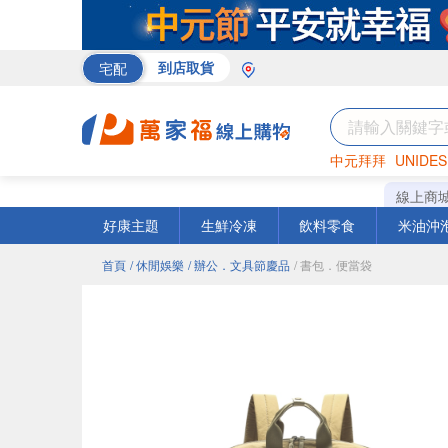
宅配
到店取貨
中元拜拜
UNIDES
巧克力
罐頭
咖啡
線上商
好康主題
生鮮冷凍
飲料零食
米油沖
首頁
/ 休閒娛樂
/ 辦公．文具節慶品
/ 書包．便當袋