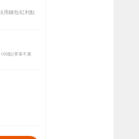
法用錢包/紅利點
送100點(單筆不累