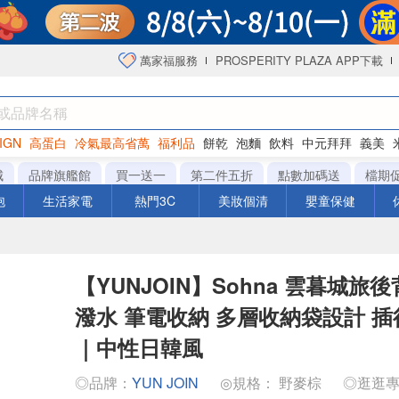
萬家福服務
PROSPERITY PLAZA APP下載
IGN
高蛋白
冷氣最高省萬
福利品
餅乾
泡麵
飲料
中元拜拜
義美
海苔
城
品牌旗艦館
買一送一
第二件五折
點數加碼送
檔期
泡
生活家電
熱門3C
美妝個清
嬰童保健
【YUNJOIN】Sohna 雲暮城旅
潑水 筆電收納 多層收納袋設計 
｜中性日韓風
◎品牌：
YUN JOIN
◎規格： 野麥棕
◎逛逛