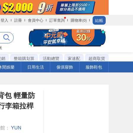
結帳
登入
註冊
會員中心
訂單查詢
購物車(0)
米
促銷
整箱購划算
活動總覽
家速配
超商取貨
休閒娛樂
日用生活
傢俱寢飾
服飾鞋包
後背包 輕量防
插行李箱拉桿
專館：
YUN