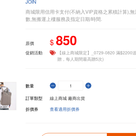
JOIN
商城限用信用卡支付(不納入VIP資格之累積計算),無
數,無搬運上樓服務及指定日期/時間.
850
$
原價
促銷活動
【線上商城限定】_0729-0820 滿$2200
贈，每人期間最高贈5次)
數量
訂單類型
線上商城 廠商出貨
折價券
查看適用折價券