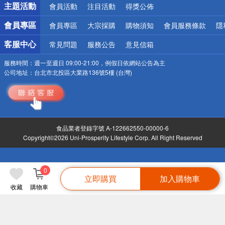
主題活動
會員活動
注目活動
得獎公佈
會員專區
會員專區
大宗採購
購物須知
會員服務條款
隱
客服中心
常見問題
服務公告
意見信箱
服務時間：
週一至週日 09:00-21:00，例假日依網站公告為主
公司地址：
台北市北投區大業路136號5樓 (台灣)
食品業者登錄字號 A-122662550-00000-6
Copyright©2026 Uni-Prosperity Lifestyle Corp. All Right Reserved
0
立即購買
加入購物車
收藏
購物車