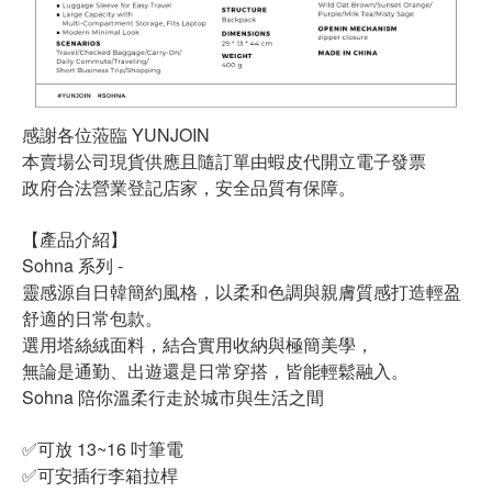
感謝各位蒞臨 YUNJOIN
本賣場公司現貨供應且隨訂單由蝦皮代開立電子發票
政府合法營業登記店家，安全品質有保障。
【產品介紹】
Sohna 系列 -
靈感源自日韓簡約風格，以柔和色調與親膚質感打造輕盈
舒適的日常包款。
選用塔絲絨面料，結合實用收納與極簡美學，
無論是通勤、出遊還是日常穿搭，皆能輕鬆融入。
Sohna 陪你溫柔行走於城市與生活之間
✅可放 13~16 吋筆電
✅可安插行李箱拉桿