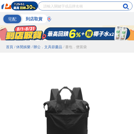
宅配
到店取貨
首頁
/ 休閒娛樂
/ 辦公．文具節慶品
/ 書包．便當袋