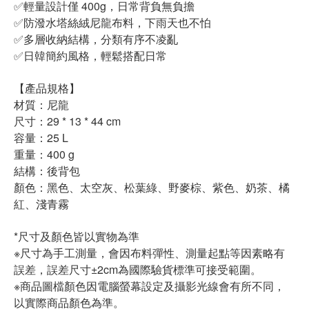
✅輕量設計僅 400g，日常背負無負擔
✅防潑水塔絲絨尼龍布料，下雨天也不怕
✅多層收納結構，分類有序不凌亂
✅日韓簡約風格，輕鬆搭配日常
【產品規格】
材質：尼龍
尺寸：29 * 13 * 44 cm
容量：25 L
重量：400 g
結構：後背包
顏色：黑色、太空灰、松葉綠、野麥棕、紫色、奶茶、橘
紅、淺青霧
*尺寸及顏色皆以實物為準
※尺寸為手工測量，會因布料彈性、測量起點等因素略有
誤差，誤差尺寸±2cm為國際驗貨標準可接受範圍。
※商品圖檔顏色因電腦螢幕設定及攝影光線會有所不同，
以實際商品顏色為準。