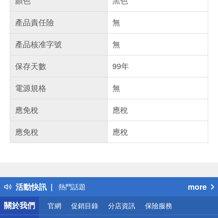
顏色
黑色
產品責任險
無
產品核准字號
無
保存天數
99年
電源規格
無
應免稅
應稅
應免稅
應稅
偏遠地區配送
詐騙網頁！請小心！
得獎公告
活動快訊
more
熱門話題
銀行優惠
關於我們
官網
促銷目錄
分店資訊
保險服務
偏遠地區配送
詐騙網頁！請小心！