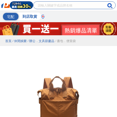
宅配
到店取貨
首頁
/ 休閒娛樂
/ 辦公．文具節慶品
/ 書包．便當袋