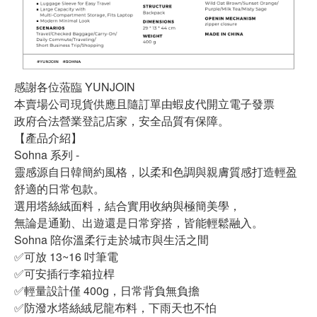
感謝各位蒞臨 YUNJOIN
本賣場公司現貨供應且隨訂單由蝦皮代開立電子發票
政府合法營業登記店家，安全品質有保障。
【產品介紹】
Sohna 系列 -
靈感源自日韓簡約風格，以柔和色調與親膚質感打造輕盈
舒適的日常包款。
選用塔絲絨面料，結合實用收納與極簡美學，
無論是通勤、出遊還是日常穿搭，皆能輕鬆融入。
Sohna 陪你溫柔行走於城市與生活之間
✅可放 13~16 吋筆電
✅可安插行李箱拉桿
✅輕量設計僅 400g，日常背負無負擔
✅防潑水塔絲絨尼龍布料，下雨天也不怕