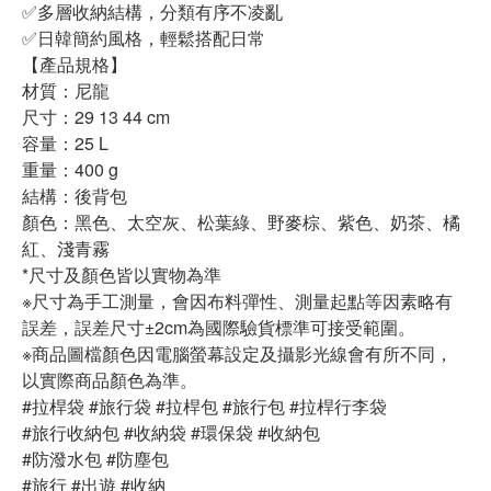
✅多層收納結構，分類有序不凌亂
✅日韓簡約風格，輕鬆搭配日常
【產品規格】
材質：尼龍
尺寸：29
13
44 cm
容量：25 L
重量：400 g
結構：後背包
顏色：黑色、太空灰、松葉綠、野麥棕、紫色、奶茶、橘
紅、淺青霧
*尺寸及顏色皆以實物為準
※尺寸為手工測量，會因布料彈性、測量起點等因素略有
誤差，誤差尺寸±2cm為國際驗貨標準可接受範圍。
※商品圖檔顏色因電腦螢幕設定及攝影光線會有所不同，
以實際商品顏色為準。
#拉桿袋 #旅行袋 #拉桿包 #旅行包 #拉桿行李袋
#旅行收納包 #收納袋 #環保袋 #收納包
#防潑水包 #防塵包
#旅行 #出遊 #收納