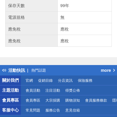
保存天數
99年
電源規格
無
應免稅
應稅
應免稅
應稅
偏遠地區配送
詐騙網頁！請小心！
得獎公告
活動快訊
more
熱門話題
銀行優惠
關於我們
官網
促銷目錄
分店資訊
保險服務
偏遠地區配送
詐騙網頁！請小心！
主題活動
會員活動
注目活動
得獎公佈
會員專區
會員專區
大宗採購
購物須知
會員服務條款
隱
客服中心
常見問題
服務公告
意見信箱