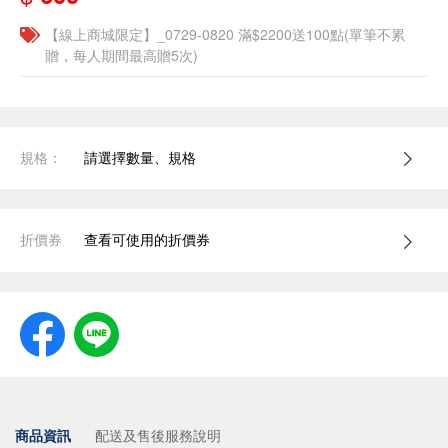
【線上商城限定】_0729-0820 滿$2200送100點(單筆不累
贈，每人期間最高贈5次)
規格：
請選擇數量、規格
折價券
查看可使用的折價券
商品資訊
配送及售後服務說明