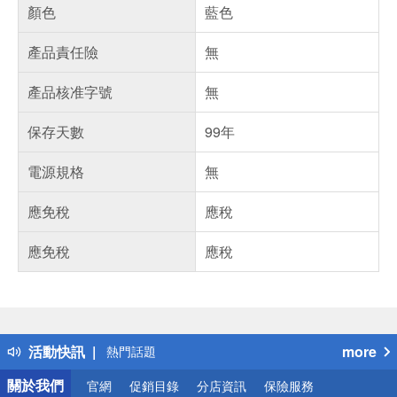
顏色
藍色
產品責任險
無
產品核准字號
無
保存天數
99年
電源規格
無
應免稅
應稅
應免稅
應稅
偏遠地區配送
詐騙網頁！請小心！
得獎公告
活動快訊
more
熱門話題
銀行優惠
關於我們
官網
促銷目錄
分店資訊
保險服務
偏遠地區配送