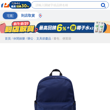
宅配
到店取貨
首頁
/ 休閒娛樂
/ 辦公．文具節慶品
/ 書包．便當袋