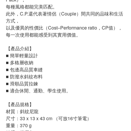
每種風格都能完美匹配。
此外，C.P.還代表著情侶（Couple）間共同的品味和生活
方式，
以及優異的性價比（Cost–Performance ratio，CP值），
每一次使用都能感受到其實用價值。
【產品介紹】
■ 簡單輕量設計
■ 多格層收納
■ 包邊高品質車縫
■ 防潑水斜紋布料
■ 滑順品質拉鍊
■ 適合休閒、通勤、學生使用。
【產品規格】
材質：斜紋尼龍
尺寸：33 x 13 x 43 cm （可放16寸筆電）
重量：370 g