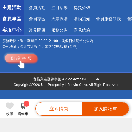
詐騙網頁！請小心！
主題活動
會員活動
注目活動
得獎公佈
會員專區
會員專區
大宗採購
購物須知
會員服務條款
隱
客服中心
常見問題
服務公告
意見信箱
服務時間：
週一至週日 09:00-21:00，例假日依網站公告為主
公司地址：
台北市北投區大業路136號5樓 (台灣)
食品業者登錄字號 A-122662550-00000-6
Copyright©2026 Uni-Prosperity Lifestyle Corp. All Right Reserved
0
立即購買
加入購物車
收藏
購物車