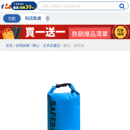
宅配
到店取貨
首頁
/ 休閒娛樂
/ 辦公．文具節慶品
/ 書包．便當袋