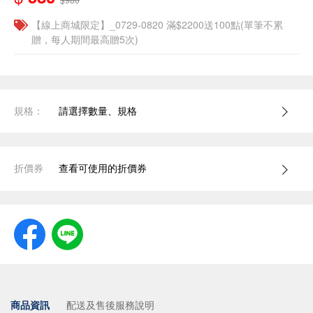
【線上商城限定】_0729-0820 滿$2200送100點(單筆不累
贈，每人期間最高贈5次)
規格：
請選擇數量、規格
折價券
查看可使用的折價券
商品資訊
配送及售後服務說明