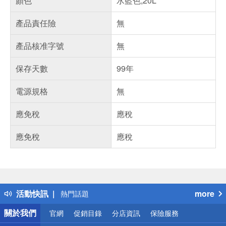
顏色
水藍色,20L
產品責任險
無
產品核准字號
無
保存天數
99年
電源規格
無
應免稅
應稅
應免稅
應稅
偏遠地區配送
詐騙網頁！請小心！
得獎公告
活動快訊
more
熱門話題
銀行優惠
關於我們
官網
促銷目錄
分店資訊
保險服務
偏遠地區配送
詐騙網頁！請小心！