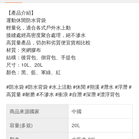
【產品介紹】
運動休閒防水背袋
輕量化，適合各式戶外水上動
接縫處經高密度聚合處理，絕不滲水
高質量產品，切勿和劣質便宜貨相比較
材質：夾網膠布
結構：後背包、側背包、手提包
尺寸：10L、20L
顏色：黑、藍、軍綠、紅
#防水袋 #防水背袋 #水上活動 #休閒 #朔溪 #潛水 #浮潛 #
高質量 #耐磨 #不滲水 #衝浪 #自潛 #深潛 #漂浮背包
商品來源國家
中國
容量(多規)
20L