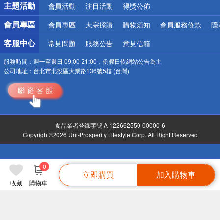
主題活動
會員活動
注目活動
得獎公佈
會員專區
會員專區
大宗採購
購物須知
會員服務條款
隱
客服中心
常見問題
服務公告
意見信箱
服務時間：
週一至週日 09:00-21:00，例假日依網站公告為主
公司地址：
台北市北投區大業路136號5樓 (台灣)
食品業者登錄字號 A-122662550-00000-6
Copyright©2026 Uni-Prosperity Lifestyle Corp. All Right Reserved
0
立即購買
加入購物車
收藏
購物車