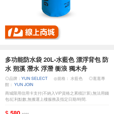
多功能防水袋 20L-水藍色 漂浮背包 防
水 朔溪 潛水 浮潛 衝浪 獨木舟
◎品牌：
YUN SELECT
◎規格： 水藍色
◎逛逛專
館：
YUN JOIN
商城限用信用卡支付(不納入VIP資格之累積計算),無法用錢
包/紅利點數,無搬運上樓服務及指定日期/時間.
$
580
$980