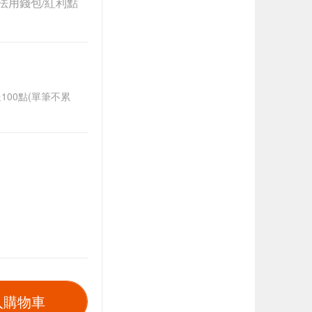
法用錢包/紅利點
送100點(單筆不累
入購物車