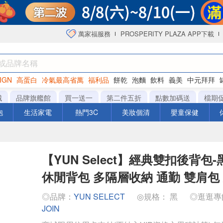
萬家福服務
PROSPERITY PLAZA APP下載
IGN
高蛋白
冷氣最高省萬
福利品
餅乾
泡麵
飲料
義美
中元拜拜
咖啡
城
品牌旗艦館
買一送一
第二件五折
點數加碼送
檔期
泡
生活家電
熱門3C
美妝個清
嬰童保健
【YUN Select】經典雙扣後背包
休閒背包 多隔層收納 通勤 雙肩包
◎品牌：
YUN SELECT
◎規格： 黑
◎逛逛專
JOIN