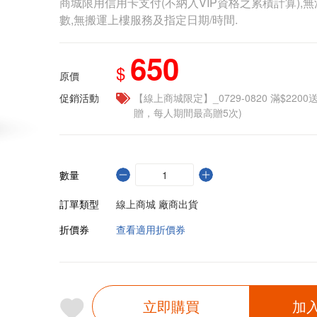
商城限用信用卡支付(不納入VIP資格之累積計算),無
數,無搬運上樓服務及指定日期/時間.
650
$
原價
促銷活動
【線上商城限定】_0729-0820 滿$2200
贈，每人期間最高贈5次)
數量
訂單類型
線上商城 廠商出貨
折價券
查看適用折價券
立即購買
加