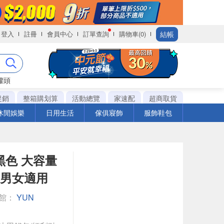
結帳
登入
註冊
會員中心
訂單查詢
購物車(0)
罐頭
促銷
整箱購划算
活動總覽
家速配
超商取貨
休閒娛樂
日用生活
傢俱寢飾
服飾鞋包
-黑色 大容量
 男女適用
館：
YUN