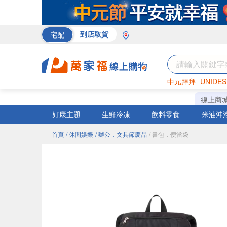
宅配
到店取貨
中元拜拜
UNIDES
米
巧克力
衛生紙
線上商
好康主題
生鮮冷凍
飲料零食
米油沖
首頁
/ 休閒娛樂
/ 辦公．文具節慶品
/ 書包．便當袋