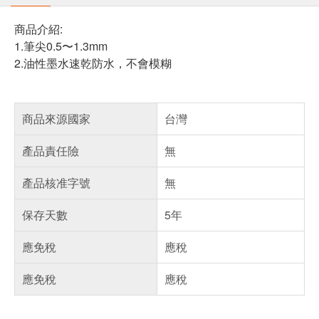
商品介紹:
1.筆尖0.5〜1.3mm
2.油性墨水速乾防水，不會模糊
商品來源國家
台灣
產品責任險
無
產品核准字號
無
保存天數
5年
應免稅
應稅
應免稅
應稅
偏遠地區配送