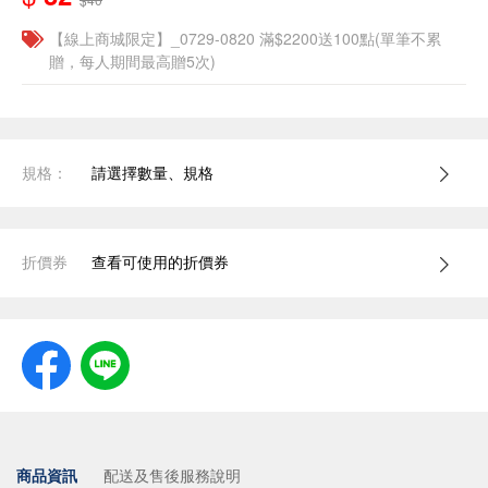
【線上商城限定】_0729-0820 滿$2200送100點(單筆不累
贈，每人期間最高贈5次)
規格：
請選擇數量、規格
折價券
查看可使用的折價券
商品資訊
配送及售後服務說明