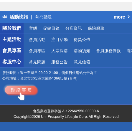
詐騙網頁！請小心！
得獎公告
活動快訊
more
熱門話題
銀行優惠
關於我們
官網
促銷目錄
分店資訊
保險服務
偏遠地區配送
詐騙網頁！請小心！
主題活動
會員活動
注目活動
得獎公佈
會員專區
會員專區
大宗採購
購物須知
會員服務條款
隱
客服中心
常見問題
服務公告
意見信箱
服務時間：
週一至週日 09:00-21:00，例假日依網站公告為主
公司地址：
台北市北投區大業路136號5樓 (台灣)
食品業者登錄字號 A-122662550-00000-6
Copyright©2026 Uni-Prosperity Lifestyle Corp. All Right Reserved