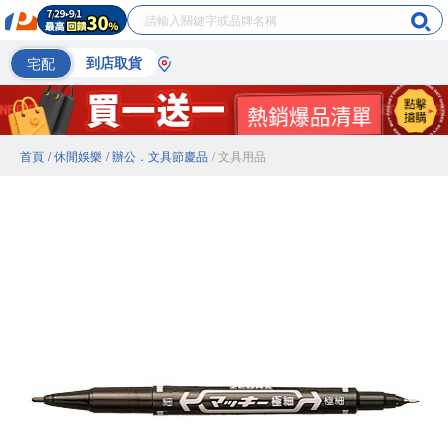
宅配
到店取貨
首頁
/ 休閒娛樂
/ 辦公．文具節慶品
/ 文具用品