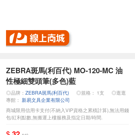
ZEBRA斑馬(利百代) MO-120-MC 油
性極細雙頭筆(多色)藍
◎品牌：
ZEBRA斑馬(利百代)
◎規格： 1支
◎逛逛
專館：
新易文具企業有限公司
商城限用信用卡支付(不納入VIP資格之累積計算),無法用錢
包/紅利點數,無搬運上樓服務及指定日期/時間.
$
32
$40