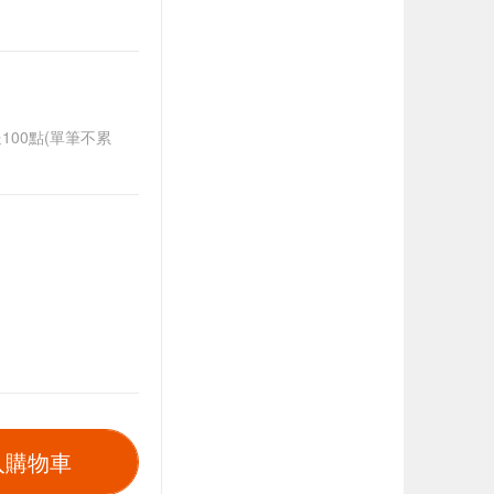
送100點(單筆不累
入購物車