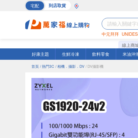
宅配
到店取貨
中元拜拜
UNIDES
巧克力
罐頭
海苔
線上商
好康主題
生鮮冷凍
飲料零食
米油沖
首頁
/ 熱門3C
/ 相機．攝影．DV
/ DV攝影機