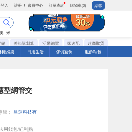
結帳
登入
註冊
會員中心
訂單查詢
購物車(0)
美
米
促銷
整箱購划算
活動總覽
家速配
超商取貨
休閒娛樂
日用生活
傢俱寢飾
服飾鞋包
bE智慧型網管交
專館：
昌運科技有
法用錢包/紅利點