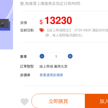
數,無搬運上樓服務及指定日期/時間.
13230
$
原價
促銷活動
【線上商城限定】_0729-0820 滿$2200
贈，每人期間最高贈5次)
數量
訂單類型
線上商城 廠商出貨
折價券
查看適用折價券
立即購買
加