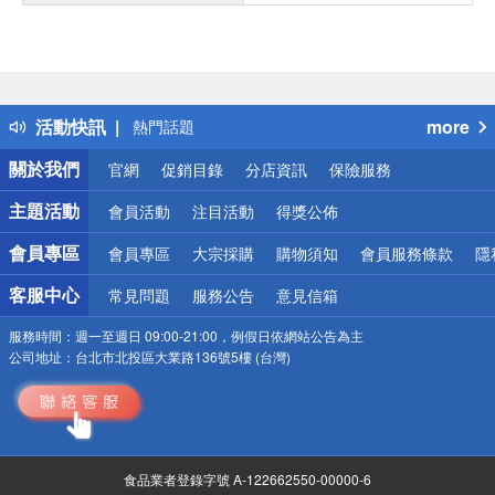
偏遠地區配送
詐騙網頁！請小心！
得獎公告
活動快訊
more
熱門話題
銀行優惠
關於我們
官網
促銷目錄
分店資訊
保險服務
偏遠地區配送
詐騙網頁！請小心！
主題活動
會員活動
注目活動
得獎公佈
會員專區
會員專區
大宗採購
購物須知
會員服務條款
隱
客服中心
常見問題
服務公告
意見信箱
服務時間：
週一至週日 09:00-21:00，例假日依網站公告為主
公司地址：
台北市北投區大業路136號5樓 (台灣)
食品業者登錄字號 A-122662550-00000-6