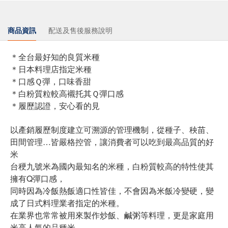
商品資訊
配送及售後服務說明
＊全台最好知的良質米種
＊日本料理店指定米種
＊口感Ｑ彈，口味香甜
＊白粉質粒較高襯托其Ｑ彈口感
＊履歷認證，安心看的見
以產銷履歷制度建立可溯源的管理機制，從種子、秧苗、
田間管理…皆嚴格控管，讓消費者可以吃到最高品質的好
米
台稉九號米為國內最知名的米種，白粉質較高的特性使其
擁有Q彈口感，
同時因為冷飯熱飯適口性皆佳，不會因為米飯冷變硬，變
成了日式料理業者指定的米種。
在業界也常常被用來製作炒飯、鹹粥等料理，更是家庭用
米高人氣的品種米。