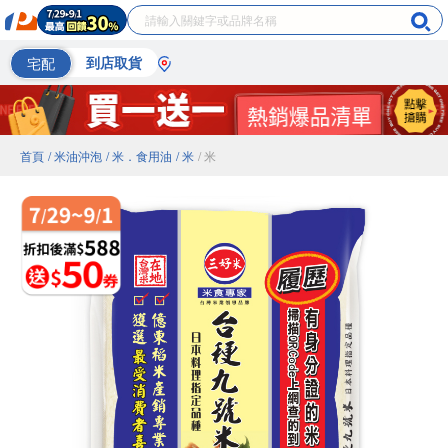
宅配
到店取貨
首頁
/ 米油沖泡
/ 米．食用油
/ 米
/ 米