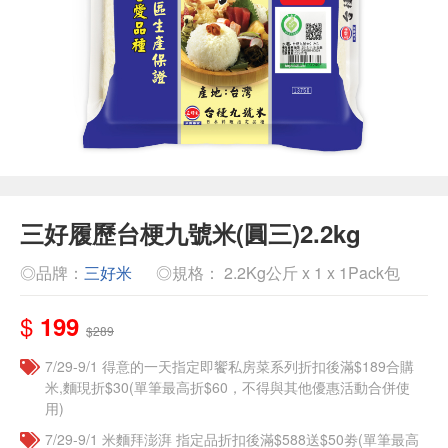
三好履歷台梗九號米(圓三)2.2kg
◎品牌：
三好米
◎規格： 2.2Kg公斤 x 1 x 1Pack包
$
199
$289
7/29-9/1 得意的一天指定即饗私房菜系列折扣後滿$189合購
米,麵現折$30(單筆最高折$60，不得與其他優惠活動合併使
用)
7/29-9/1 米麵拜澎湃 指定品折扣後滿$588送$50劵(單筆最高