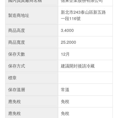
國內負責廠商名稱
億東企業股份有限公司
新北市243泰山區新五路
製造商地址
一段116號
商品高度
3.4000
商品寬度
25.2000
保存天數
12月
保存方式
建議開封後請冷藏
標章
保存溫層
常溫
應免稅
免稅
應免稅
免稅