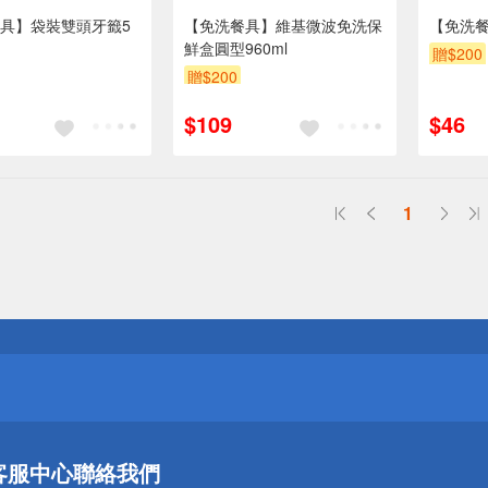
具】袋裝雙頭牙籤5
【免洗餐具】維基微波免洗保
【免洗
鮮盒圓型960ml
贈$200
贈$200
$109
$46
1
送
請小心！
送
客服中心
聯絡我們
請小心！