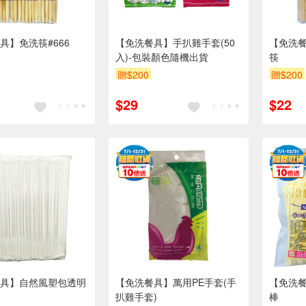
具】免洗筷#666
【免洗餐具】手扒雞手套(50
【免洗
入)-包裝顏色隨機出貨
筷
贈$200
贈$200
$29
$22
具】自然風塑包透明
【免洗餐具】萬用PE手套(手
【免洗
扒雞手套)
棒