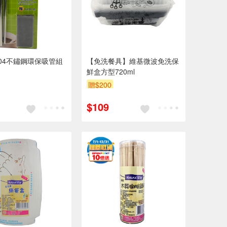
04不鏽鋼環保吸管組
【免洗餐具】維基微波免洗保
鮮盒方型720ml
贈$200
$109