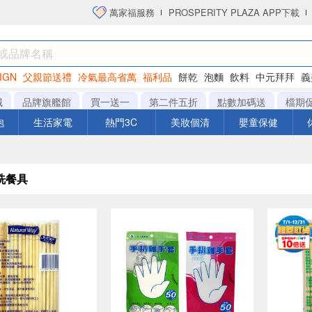
萬家福服務
PROSPERITY PLAZA APP下載
IGN
父親節送禮
冷氣最高省萬
福利品
餅乾
泡麵
飲料
中元拜拜
義
衛生紙
城
品牌旗艦館
買一送一
第二件五折
點數加碼送
檔期
泡
生活家電
熱門3C
美妝個清
嬰童保健
洗餐具