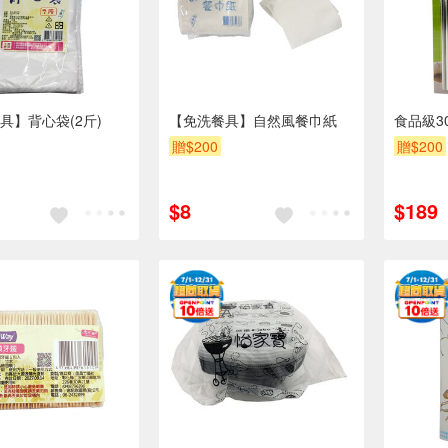
具】背心袋(2斤)
【免洗餐具】自然風餐巾紙
食品級3
贈$200
贈$200
$8
$189