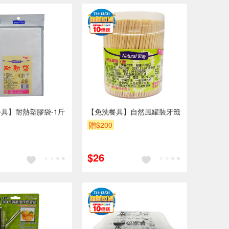
具】耐熱塑膠袋-1斤
【免洗餐具】自然風罐裝牙籤
贈$200
$26