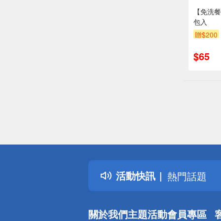
【免洗餐
包入
贈$200
$65
偏遠地區配
詐騙網頁！
得獎公告
活動快訊
熱門話題
銀行優惠
偏遠地區配
關於我們
主題活動
會員專區
詐騙網頁！