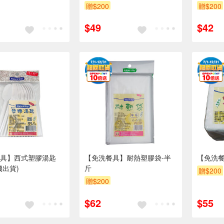
贈$200
贈$200
$49
$42
具】西式塑膠湯匙
【免洗餐具】耐熱塑膠袋-半
【免洗
機出貨)
斤
贈$200
贈$200
$62
$55