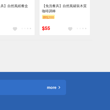
餐具】自然風紙餐盒
【免洗餐具】自然風罐裝木質
咖啡調棒
贈$200
$55
more