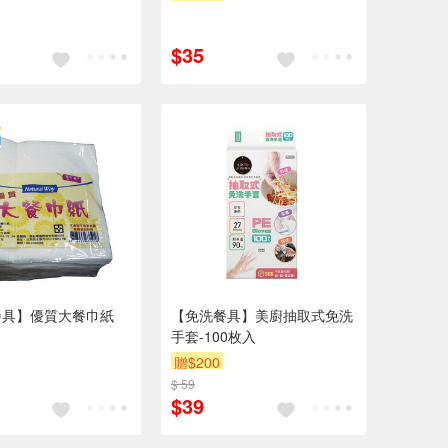
$35
餐具】優質大餐巾紙
【免洗餐具】美廚抽取式免洗
手套-100枚入
贈$200
$ 59
$39