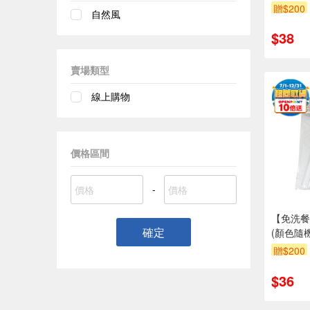
贈$200
自然風
$38
賣場類型
線上購物
價格區間
-
【免洗餐
確定
(顏色隨
贈$200
$36