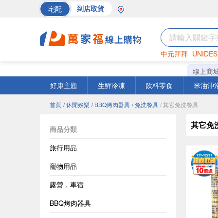
宅配
到店取貨
中元拜拜
UNIDES
海苔
巧克力
罐頭
線上商
好康主題
生鮮冷凍
飲料零食
米油沖
首頁
/ 休閒娛樂
/ BBQ烤肉器具
/ 免洗餐具
/ 其它免洗餐具
其它免
商品分類
旅行用品
寵物用品
露營．車宿
BBQ烤肉器具