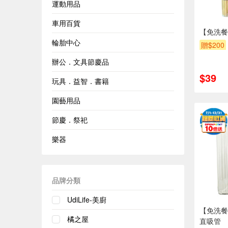
運動用品
車用百貨
【免洗餐
輪胎中心
贈$200
辦公．文具節慶品
$39
玩具．益智．書籍
園藝用品
節慶．祭祀
樂器
品牌分類
UdiLife-美廚
【免洗餐
橘之屋
直吸管