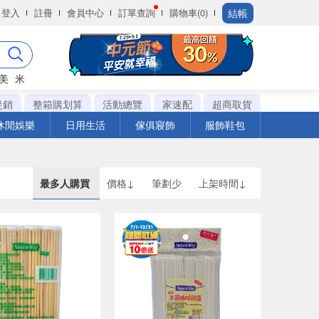
結帳
登入
註冊
會員中心
訂單查詢
購物車(0)
美
米
促銷
整箱購划算
活動總覽
家速配
超商取貨
休閒娛樂
日用生活
傢俱寢飾
服飾鞋包
最多人購買
價格↓
筆劃少
上架時間↓