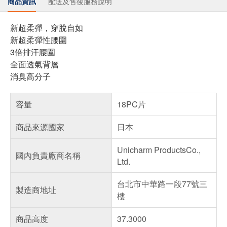
商品資訊
配送及售後服務說明
新超柔彈，穿脫自如
新超柔彈性腰圍
3倍排汗腰圍
全面透氣背層
消臭高分子
容量
18PC片
商品來源國家
日本
Unicharm ProductsCo.,
國內負責廠商名稱
Ltd.
台北市中華路一段77號三
製造商地址
樓
商品高度
37.3000