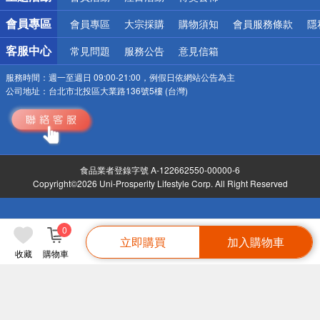
會員專區
會員專區
大宗採購
購物須知
會員服務條款
隱
客服中心
常見問題
服務公告
意見信箱
服務時間：
週一至週日 09:00-21:00，例假日依網站公告為主
公司地址：
台北市北投區大業路136號5樓 (台灣)
食品業者登錄字號 A-122662550-00000-6
Copyright©2026 Uni-Prosperity Lifestyle Corp. All Right Reserved
0
立即購買
加入購物車
收藏
購物車