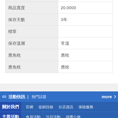
商品寬度
20.0000
保存天數
3年
標章
保存溫層
常溫
應免稅
應稅
應免稅
應稅
偏遠地區配送
詐騙網頁！請小心！
得獎公告
活動快訊
more
熱門話題
銀行優惠
關於我們
官網
促銷目錄
分店資訊
保險服務
偏遠地區配送
詐騙網頁！請小心！
主題活動
會員活動
注目活動
得獎公佈