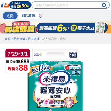
宅配
到店取貨
首頁
/ 嬰童保健
/ 居家護理
/ 成人紙尿褲．尿墊