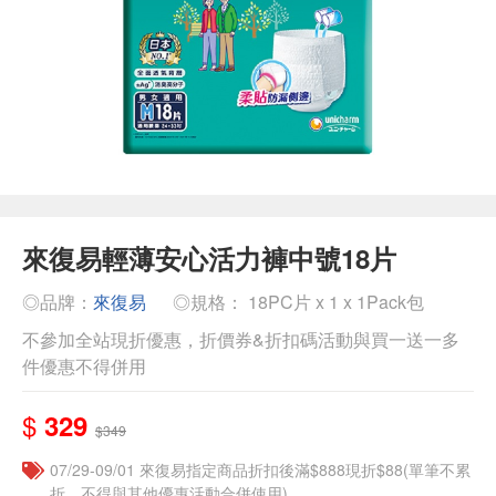
來復易輕薄安心活力褲中號18片
◎品牌：
來復易
◎規格： 18PC片 x 1 x 1Pack包
不參加全站現折優惠，折價券&折扣碼活動與買一送一多
件優惠不得併用
$
329
$349
07/29-09/01 來復易指定商品折扣後滿$888現折$88(單筆不累
折，不得與其他優惠活動合併使用)