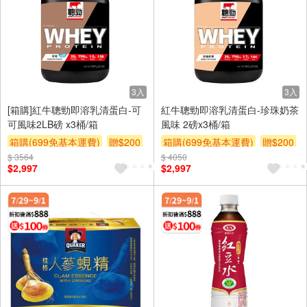
3入
3入
[箱購]紅牛聰勁即溶乳清蛋白-可
紅牛聰勁即溶乳清蛋白-珍珠奶茶
可風味2LB磅 x3桶/箱
風味 2磅x3桶/箱
箱購(699免基本運費)
贈$200
箱購(699免基本運費)
贈$200
$ 3564
$ 4050
$2,997
$2,997