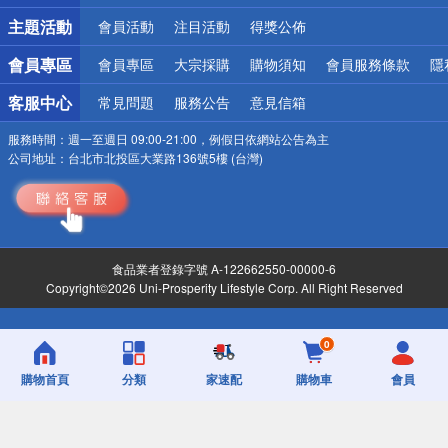
詐騙網頁！請小心！
主題活動
會員活動
注目活動
得獎公佈
會員專區
會員專區
大宗採購
購物須知
會員服務條款
隱
客服中心
常見問題
服務公告
意見信箱
服務時間：
週一至週日 09:00-21:00，例假日依網站公告為主
公司地址：
台北市北投區大業路136號5樓 (台灣)
食品業者登錄字號 A-122662550-00000-6
Copyright©2026 Uni-Prosperity Lifestyle Corp. All Right Reserved
0
購物首頁
分類
家速配
購物車
會員