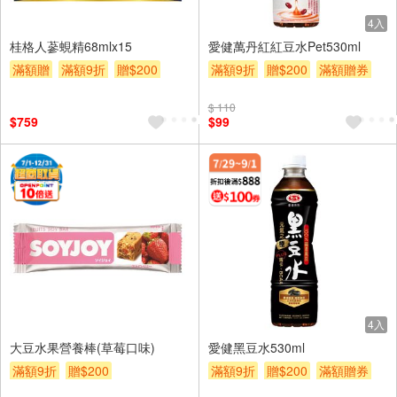
4入
桂格人蔘蜆精68mlx15
愛健萬丹紅紅豆水Pet530ml
滿額贈
滿額9折
贈$200
滿額9折
贈$200
滿額贈券
滿額贈券
$ 110
$759
$99
4入
大豆水果營養棒(草莓口味)
愛健黑豆水530ml
滿額9折
贈$200
滿額9折
贈$200
滿額贈券