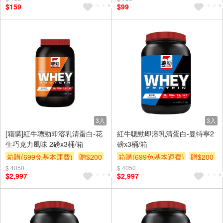
$159
$99
3入
3入
[箱購]紅牛聰勁即溶乳清蛋白-花
紅牛聰勁即溶乳清蛋白-曼特寧2
生巧克力風味 2磅x3桶/箱
磅x3桶/箱
箱購(699免基本運費)
贈$200
箱購(699免基本運費)
贈$200
$ 4050
$ 4050
$2,997
$2,997