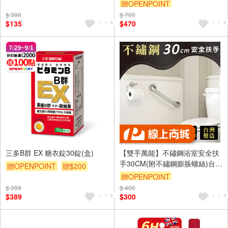
贈OPENPOINT
$ 380
$ 700
$135
$470
三多B群 EX 糖衣錠30錠(盒)
【雙手萬能】不鏽鋼浴室安全扶
手30CM(附不鏽鋼膨脹螺絲)台灣
贈OPENPOINT
贈$200
製
贈OPENPOINT
$ 399
$ 400
訂單滿1499享95折
$389
$300