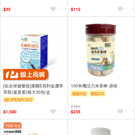
$35
$112
[佑全保健藥妝]康圓E視利金盞草
100有機活力米香棒-原味
萃取(葉黃素)複方30包/盒
滿額9折
贈$200
贈OPENPOINT
$ 250
$1,580
$235