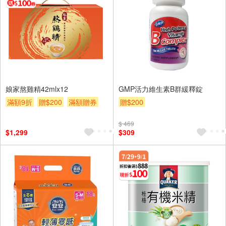
娘家熬雞精42mlx12
GMP活力維生素B群緩釋錠
滿額9折
贈$200
滿額贈券
贈$200
$ 469
$1,299
$309