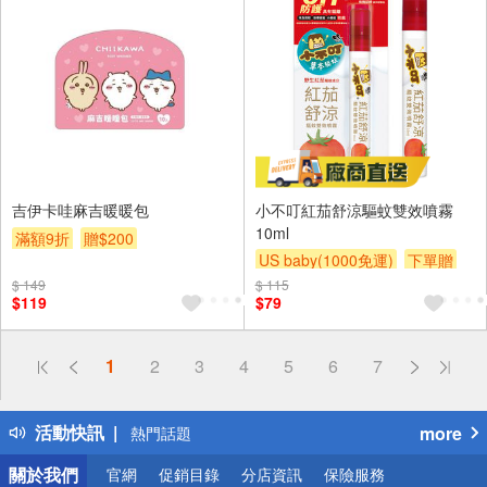
吉伊卡哇麻吉暖暖包
小不叮紅茄舒涼驅蚊雙效噴霧
10ml
滿額9折
贈$200
US baby(1000免運)
下單贈
滿額贈
滿額贈
滿額贈
$ 149
$ 115
$119
$79
偏遠地區配送
1
2
3
4
5
6
7
詐騙網頁！請小心！
得獎公告
活動快訊
more
熱門話題
銀行優惠
關於我們
官網
促銷目錄
分店資訊
保險服務
偏遠地區配送