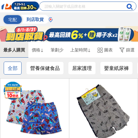
宅配
到店取貨
最多人購買
價格↓
筆劃少
上架時間↓
圖表
篩選
全部
營養保健食品
居家護理
嬰童紙尿褲