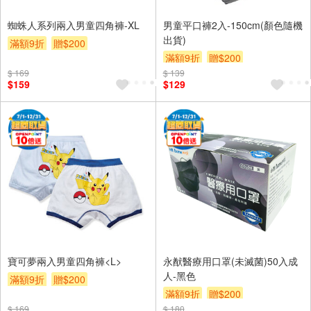
蜘蛛人系列兩入男童四角褲-XL
男童平口褲2入-150cm(顏色隨機
出貨)
滿額9折
贈$200
滿額9折
贈$200
$ 169
$ 139
$159
$129
寶可夢兩入男童四角褲<L>
永猷醫療用口罩(未滅菌)50入成
人-黑色
滿額9折
贈$200
滿額9折
贈$200
$ 169
$ 180