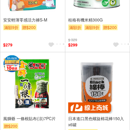
安安輕薄零感活力褲S-M
桂格有機米精300G
滿額9折
贈$200
滿額折
滿額9折
贈$200
$ 329
$279
$299
風獅爺 一條根貼布(涼)7PC片
日本進口黑色螺旋棉花棒150入
x6罐
贈$200