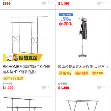
$999
$1,190
RICHOME不鏽鋼萬能二桿伸縮
韓系超穩重實木衣帽架-大理石白
曬衣架<DIY組裝商品>
滿額9折
滿額贈券
贈$200
家昀999免運
$ 1480
$ 1499
$1,099
$1,399