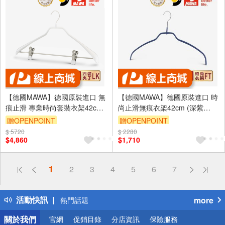
【德國MAWA】德國原裝進口 無
【德國MAWA】德國原裝進口 時
痕止滑 專業時尚套裝衣架42cm
尚止滑無痕衣架42cm (深紫
10入/白
色/15入)
贈OPENPOINT
贈OPENPOINT
$ 5720
$ 2280
$4,860
$1,710
偏遠地區配送
1
2
3
4
5
6
7
詐騙網頁！請小心！
得獎公告
活動快訊
more
熱門話題
銀行優惠
關於我們
官網
促銷目錄
分店資訊
保險服務
偏遠地區配送