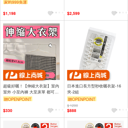
家昀999免運
$1,198
$2,599
超級好曬！【伸縮大衣架】室內
日本進口長方型秒收曬衣架-16
室外 小至內褲 大至床單 都可以
夾-2組
曬 宿舍必備 租屋好用 徹底打開
贈OPENPOINT
贈OPENPOINT
晾衣架 掛浴巾 學生必需品
$ 1200
$330
$888