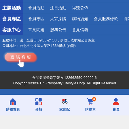
詐騙網頁！請小心！
主題活動
會員活動
注目活動
得獎公佈
會員專區
會員專區
大宗採購
購物須知
會員服務條款
隱
客服中心
常見問題
服務公告
意見信箱
服務時間：
週一至週日 09:00-21:00，例假日依網站公告為主
公司地址：
台北市北投區大業路136號5樓 (台灣)
食品業者登錄字號 A-122662550-00000-6
Copyright©2026 Uni-Prosperity Lifestyle Corp. All Right Reserved
0
購物首頁
分類
家速配
購物車
會員