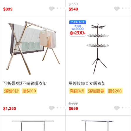
$ 650
$899
$549
可折疊X型不鏽鋼曬衣架
星燦旋轉直立曬衣架
滿額9折
贈$200
滿額9折
滿額贈券
贈$200
$ 789
$1,350
$699