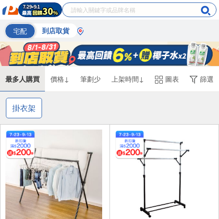
宅配
到店取貨
最多人購買
價格↓
筆劃少
上架時間↓
圖表
篩選
掛衣架