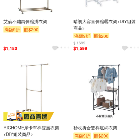
艾倫不鏽鋼伸縮掛衣架
晴朗大容量伸縮曬衣架<DIY組裝
商品>
滿額9折
贈$200
滿額9折
贈$200
$ 1699
$1,180
$1,599
RICHOME摩卡單桿雙層衣架
秒收折合雙桿底網衣架
<DIY組裝商品>
滿額9折
贈$200