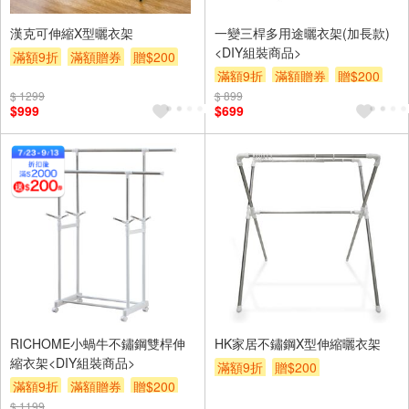
漢克可伸縮X型曬衣架
一變三桿多用途曬衣架(加長款)
<DIY組裝商品>
滿額9折
滿額贈券
贈$200
滿額9折
滿額贈券
贈$200
$ 1299
$ 899
$999
$699
RICHOME小蝸牛不鏽鋼雙桿伸
HK家居不鏽鋼X型伸縮曬衣架
縮衣架<DIY組裝商品>
滿額9折
贈$200
滿額9折
滿額贈券
贈$200
$ 1199