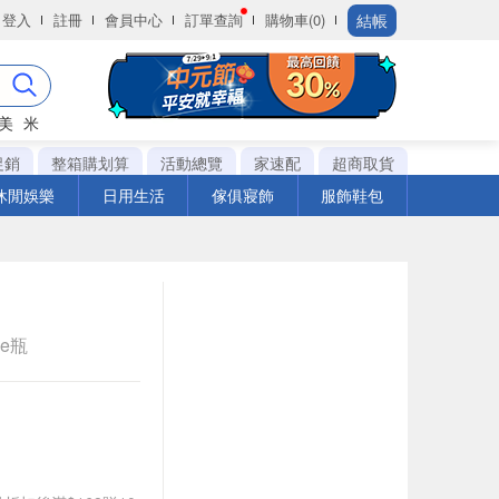
結帳
登入
註冊
會員中心
訂單查詢
購物車(0)
美
米
促銷
整箱購划算
活動總覽
家速配
超商取貨
休閒娛樂
日用生活
傢俱寢飾
服飾鞋包
le瓶