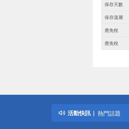
保存天數
保存溫層
應免稅
應免稅
偏遠地區配
詐騙網頁！
得獎公告
活動快訊
熱門話題
銀行優惠