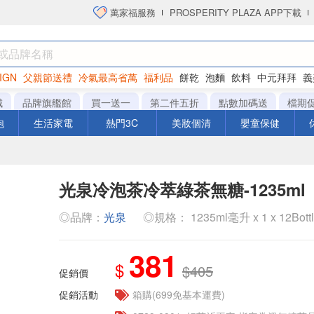
萬家福服務
PROSPERITY PLAZA APP下載
IGN
父親節送禮
冷氣最高省萬
福利品
餅乾
泡麵
飲料
中元拜拜
義
洋芋片
城
品牌旗艦館
買一送一
第二件五折
點數加碼送
檔期
泡
生活家電
熱門3C
美妝個清
嬰童保健
光泉冷泡茶冷萃綠茶無糖-1235ml
◎品牌：
光泉
◎規格： 1235ml毫升 x 1 x 12Bott
381
$
$405
促銷價
促銷活動
箱購(699免基本運費)