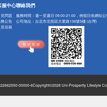
送
客服中心
聯絡我們
請小心！
常見問題
服務時間：
週一至週日 09:00-21:00，例假日依網站
服務公告
公司地址：
台北市北投區大業路136號5樓 (台灣)
意見信箱
662550-00000-6
Copyright©2026 Uni-Prosperity Lifestyle Co