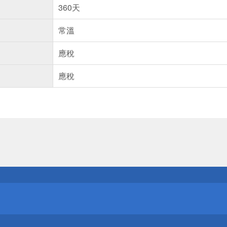
360天
常溫
應稅
應稅
送
請小心！