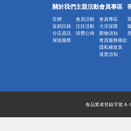
偏遠地區配
關於我們
主題活動
會員專區
詐騙網頁！
官網
會員活動
會員專區
促銷目錄
注目活動
大宗採購
分店資訊
得獎公佈
購物須知
保險服務
會員服務條款
隱私權政策
退貨須知
食品業者登錄字號 A-122