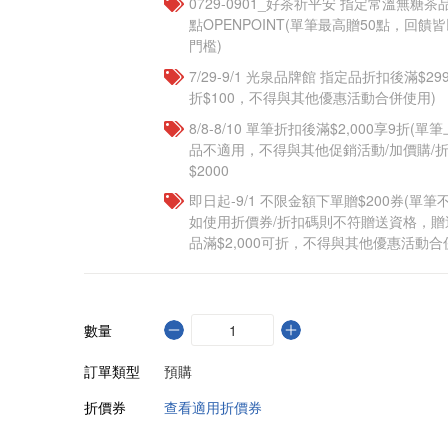
​​0729-0901_好茶祈平安 指定常溫無糖茶
點OPENPOINT(單筆最高贈50點，回
門檻)
7/29-9/1 光泉品牌館 指定品折扣後滿$2
折$100，不得與其他優惠活動合併使用)
8/8-8/10 單筆折扣後滿$2,000享9折(單
品不適用，不得與其他促銷活動/加價購/折
$2000
即日起-9/1 不限金額下單贈$200券(單
如使用折價券/折扣碼則不符贈送資格，
品滿$2,000可折，不得與其他優惠活動合
數量
訂單類型
預購
折價券
查看適用折價券