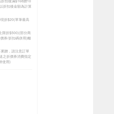
品折扣後滿$168贈10
饋皆以折扣後金額為計算
99現折$20(單筆最高
筆上限折$500)(部分商
價券/折扣碼併用)離
筆不累贈，請注意訂單
贈送之折價券消費指定
併使用)