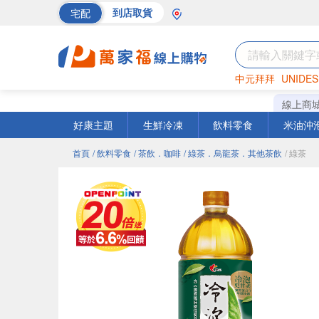
宅配
到店取貨
中元拜拜
UNIDES
巧克力
罐頭
海苔
線上商
好康主題
生鮮冷凍
飲料零食
米油沖
首頁
/ 飲料零食
/ 茶飲．咖啡
/ 綠茶．烏龍茶．其他茶飲
/ 綠茶