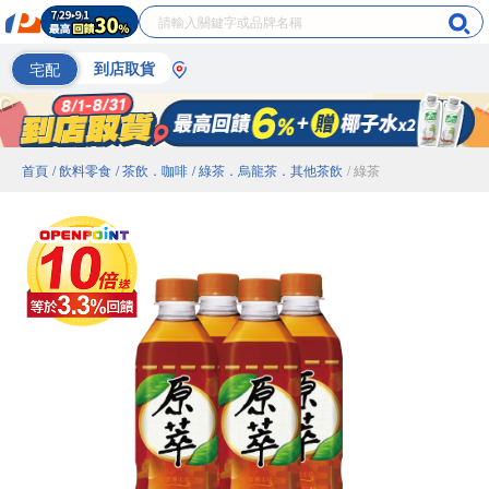
宅配
到店取貨
首頁
/ 飲料零食
/ 茶飲．咖啡
/ 綠茶．烏龍茶．其他茶飲
/ 綠茶