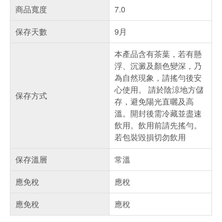
商品寬度
7.0
保存天數
9月
本產品含有茶葉，若有懸
浮、沉澱及顏色變深，乃
為自然現象，請搖勻後安
心使用。 請於陰涼地方儲
保存方式
存，避免陽光直曬及高
溫。開封後需冷藏並盡速
飲用。飲用前請先搖勻。
若包裝毀損切勿飲用
保存溫層
常溫
應免稅
應稅
應免稅
應稅