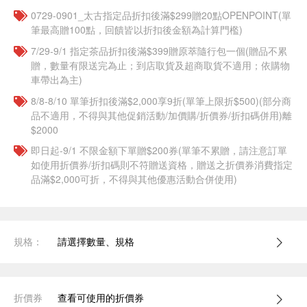
0729-0901_太古指定品折扣後滿$299贈20點OPENPOINT(單
筆最高贈100點，回饋皆以折扣後金額為計算門檻)
7/29-9/1 指定茶品折扣後滿$399贈原萃隨行包一個​(贈品不累
贈，數量有限送完為止；到店取貨及超商取貨不適用；依購物
車帶出為主)
8/8-8/10 單筆折扣後滿$2,000享9折(單筆上限折$500)(部分商
品不適用，不得與其他促銷活動/加價購/折價券/折扣碼併用)離
$2000
即日起-9/1 不限金額下單贈$200券(單筆不累贈，請注意訂單
如使用折價券/折扣碼則不符贈送資格，贈送之折價券消費指定
品滿$2,000可折，不得與其他優惠活動合併使用)
規格：
請選擇數量、規格
折價券
查看可使用的折價券