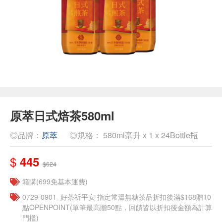
原萃日式焙茶580ml
◎品牌：
原萃
◎規格： 580ml毫升 x 1 x 24Bottle瓶
$
445
$624
箱購(699免基本運費)
​​0729-0901_好茶祈平安 指定常溫無糖茶品折扣後滿$168贈10
點OPENPOINT(單筆最高贈50點，回饋皆以折扣後金額為計算
門檻)