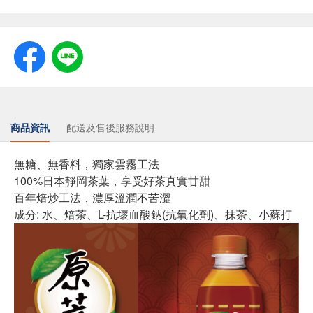
商品資訊
配送及售後服務說明
無糖、無香料，獨家雲霧工法
100%日本靜岡茶葉，享受好茶真實甘甜
百年焙炒工法，濃厚溫潤不苦澀
成分: 水、焙茶、L-抗壞血酸鈉(抗氧化劑)、抹茶、小蘇打