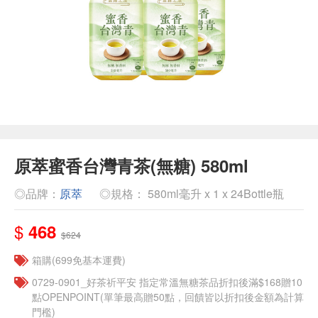
原萃蜜香台灣青茶(無糖) 580ml
◎品牌：
原萃
◎規格： 580ml毫升 x 1 x 24Bottle瓶
$
468
$624
箱購(699免基本運費)
​​0729-0901_好茶祈平安 指定常溫無糖茶品折扣後滿$168贈10
點OPENPOINT(單筆最高贈50點，回饋皆以折扣後金額為計算
門檻)