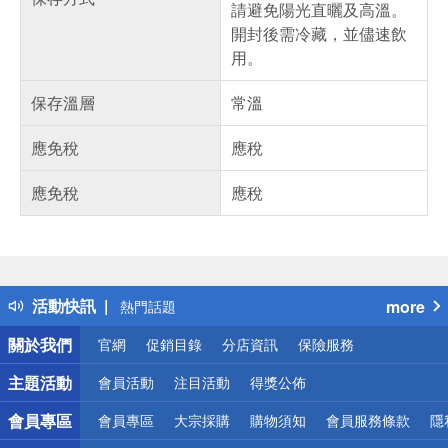
請避免陽光直曬及高溫。
開封後需冷藏，並儘速飲
用。
保存溫層
常溫
應免稅
應稅
應免稅
應稅
偏遠地區配送
詐騙網頁！請小心！
得獎公告
活動快訊
more
熱門話題
銀行優惠
關於我們
官網
促銷目錄
分店資訊
保險服務
偏遠地區配送
詐騙網頁！請小心！
主題活動
會員活動
注目活動
得獎公佈
會員專區
會員專區
大宗採購
購物須知
會員服務條款
隱