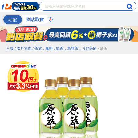
宅配
到店取貨
首頁
/ 飲料零食
/ 茶飲．咖啡
/ 綠茶．烏龍茶．其他茶飲
/ 綠茶