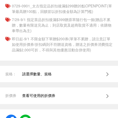
0729-0901_太古指定品折扣後滿$299贈20點OPENPOINT(單
筆最高贈100點，回饋皆以折扣後金額為計算門檻)
7/29-9/1 指定茶品折扣後滿$399贈原萃隨行包一個​(贈品不累
贈，數量有限送完為止；到店取貨及超商取貨不適用；依購物
車帶出為主)
即日起-9/1 不限金額下單贈$200券(單筆不累贈，請注意訂單
如使用折價券/折扣碼則不符贈送資格，贈送之折價券消費指定
品滿$2,000可折，不得與其他優惠活動合併使用)
規格：
請選擇數量、規格
折價券
查看可使用的折價券