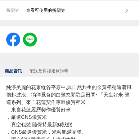
折價券
查看可使用的折價券
商品資訊
配送及售後服務說明
純淨美麗的花東縱谷平原中,與自然共生的金黃稻穗隨著風
揚起波浪、徜徉覓食的白鷺悠閒駐足田間~「天生好米-鷺
巡系列」來自花蓮契作專區優質稻米
．來自花蓮履歷契作優質好米
．嚴選CNS優質米
．真空包裝,隨保持最新鮮狀態
．CNS嚴選優質米，米粒飽滿晶瑩、