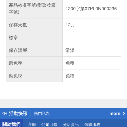
產品核准字號(衛署妝廣
1200字第07PL0N000236
字號)
保存天數
12月
標章
保存溫層
常溫
應免稅
免稅
應免稅
免稅
偏遠地區配送
詐騙網頁！請小心！
得獎公告
活動快訊
more
熱門話題
銀行優惠
關於我們
官網
促銷目錄
分店資訊
保險服務
偏遠地區配送