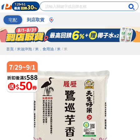
宅配
到店取貨
首頁
/ 米油沖泡
/ 米．食用油
/ 米
/ 米