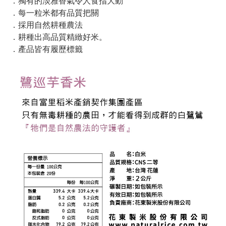
．獨有的淡雅香氣令人食指大動
．每一粒米都有品質把關
．採用自然耕種農法
．耕種出高品質精緻好米。
．產品皆有履歷標籤