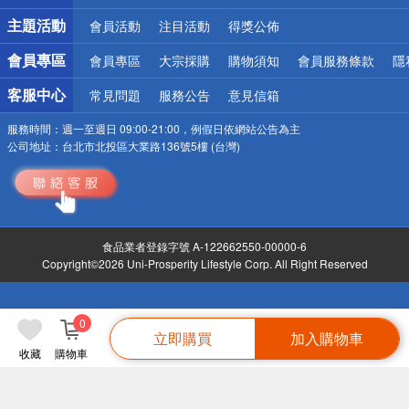
詐騙網頁！請小心！
主題活動
會員活動
注目活動
得獎公佈
會員專區
會員專區
大宗採購
購物須知
會員服務條款
隱
客服中心
常見問題
服務公告
意見信箱
服務時間：
週一至週日 09:00-21:00，例假日依網站公告為主
公司地址：
台北市北投區大業路136號5樓 (台灣)
食品業者登錄字號 A-122662550-00000-6
Copyright©2026 Uni-Prosperity Lifestyle Corp. All Right Reserved
0
立即購買
加入購物車
收藏
購物車