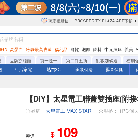
萬家福服務
PROSPERITY PLAZA APP下載
IGN
高蛋白
冷氣最高省萬
福利品
餅乾
泡麵
飲料
中元拜拜
義美
洋芋片
城
品牌旗艦館
買一送一
第二件五折
點數加碼送
檔期
泡
生活家電
熱門3C
美妝個清
嬰童保健
【DIY】太星電工聯蓋雙插座(附接
◎品牌：
太星電工 MAX STAR
◎規格： 1PC個 x 
109
$
原價