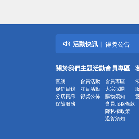
偏遠地區配
詐騙網頁！
得獎公告
活動快訊
熱門話題
銀行優惠
偏遠地區配
關於我們
主題活動
會員專區
詐騙網頁！
官網
會員活動
會員專區
促銷目錄
注目活動
大宗採購
分店資訊
得獎公佈
購物須知
保險服務
會員服務條款
隱私權政策
退貨須知