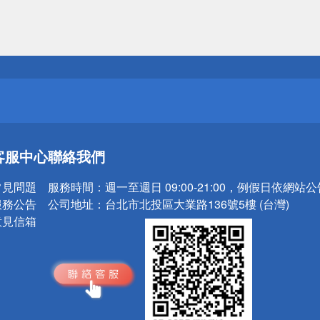
送
請小心！
送
客服中心
聯絡我們
請小心！
常見問題
服務時間：
週一至週日 09:00-21:00，例假日依網站
服務公告
公司地址：
台北市北投區大業路136號5樓 (台灣)
意見信箱