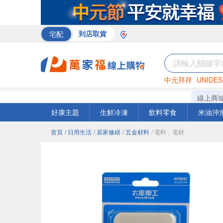
宅配
到店取貨
中元拜拜
UNIDES
巧克力
罐頭
海苔
線上商
好康主題
生鮮冷凍
飲料零食
米油沖
首頁
/ 日用生活
/ 居家修繕
/ 五金材料
/ 電料．電材