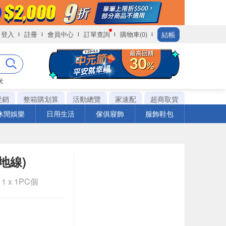
結帳
登入
註冊
會員中心
訂單查詢
購物車(0)
米
促銷
整箱購划算
活動總覽
家速配
超商取貨
休閒娛樂
日用生活
傢俱寢飾
服飾鞋包
地線)
1 x 1PC個