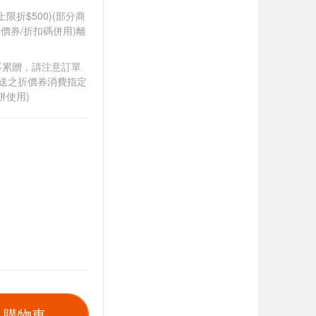
筆上限折$500)(部分商
價券/折扣碼併用)離
筆不累贈，請注意訂單
贈送之折價券消費指定
併使用)
入購物車