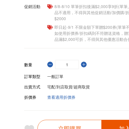
促銷活動
8/8-8/10 單筆折扣後滿$2,000享9折(單
品不適用，不得與其他促銷活動/加價購/折
$2000
即日起-9/1 不限金額下單贈$200券(單
如使用折價券/折扣碼則不符贈送資格，
品滿$2,000可折，不得與其他優惠活動合
數量
訂單類型
一般訂單
出貨方式
宅配/到店取貨/超商取貨
折價券
查看適用折價券
立即購買
加