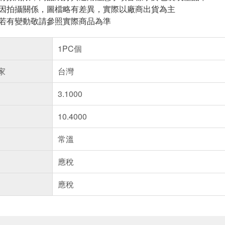
頁因拍攝關係，圖檔略有差異，實際以廠商出貨為主
案若有變動敬請參照實際商品為準
1PC個
家
台灣
3.1000
10.4000
常溫
應稅
應稅