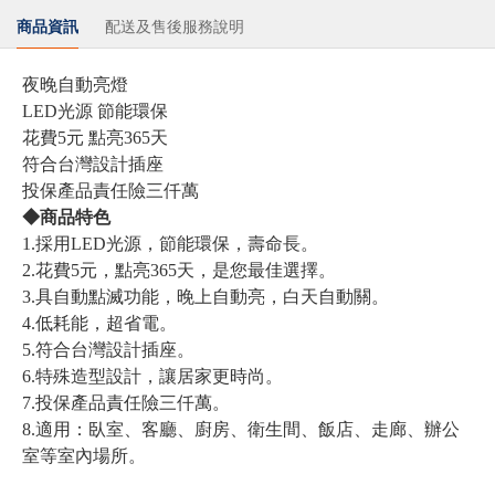
商品資訊
配送及售後服務說明
夜晚自動亮燈
LED光源 節能環保
花費5元 點亮365天
符合台灣設計插座
投保產品責任險三仟萬
◆商品特色
1.採用LED光源，節能環保，壽命長。
2.花費5元，點亮365天，是您最佳選擇。
3.具自動點滅功能，晚上自動亮，白天自動關。
4.低耗能，超省電。
5.符合台灣設計插座。
6.特殊造型設計，讓居家更時尚。
7.投保產品責任險三仟萬。
8.適用：臥室、客廳、廚房、衛生間、飯店、走廊、辦公
室等室內場所。