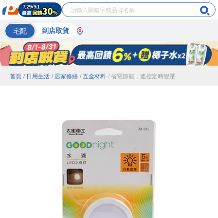
宅配
到店取貨
首頁
/ 日用生活
/ 居家修繕
/ 五金材料
/ 省電節能．遙控定時變壓