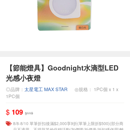
【節能燈具】Goodnight水滴型LED
光感小夜燈
◎品牌：
太星電工 MAX STAR
◎規格： 1PC個 x 1 x
1PC個
$
109
$119
8/8-8/10 單筆折扣後滿$2,000享9折(單筆上限折$500)(部分商
品不適用，不得與其他促銷活動/加價購/折價券/折扣碼併用)離