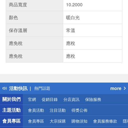
商品寬度
10.2000
顏色
暖白光
保存溫層
常溫
應免稅
應稅
應免稅
應稅
偏遠地區配送
詐騙網頁！請小心！
得獎公告
活動快訊
more
熱門話題
銀行優惠
關於我們
官網
促銷目錄
分店資訊
保險服務
偏遠地區配送
詐騙網頁！請小心！
主題活動
會員活動
注目活動
得獎公佈
會員專區
會員專區
大宗採購
購物須知
會員服務條款
隱