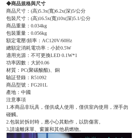
◆商品規格與尺寸
商品尺寸：(高)5.3x(寬)6.2x(深)5/公分
包裝尺寸：(高)16.5x(寬)10x(深)5.1/公分
商品重量：0.034kg
包裝重量：0.056kg
額定電壓/頻率：AC120V/60Hz
總額定消耗電功率：小於0.5W
適用光源：不可更換LED 0.1W*1
功率因數：大於0.06
材質：PC(聚碳酸酯)、銅
驗証登錄：R51092
商品型號：FG201L
產地：中國
注意事項
1.本商品非玩具，僅供成人使用，僅供室內使用，溼手勿
碰觸。
2.包裝於拆封時，應小心其動作，以防傷害。
3.請遠離床單、窗簾和其他易燃物。