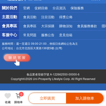
銀行優惠
關於我們
官網
促銷目錄
分店資訊
保險服務
偏遠地區配送
詐騙網頁！請小心！
主題活動
會員活動
注目活動
得獎公佈
會員專區
會員專區
大宗採購
購物須知
會員服務條款
隱
客服中心
常見問題
服務公告
意見信箱
服務時間：
週一至週日 09:00-21:00，例假日依網站公告為主
公司地址：
台北市北投區大業路136號5樓 (台灣)
食品業者登錄字號 A-122662550-00000-6
Copyright©2026 Uni-Prosperity Lifestyle Corp. All Right Reserved
0
立即購買
加入購物車
收藏
購物車