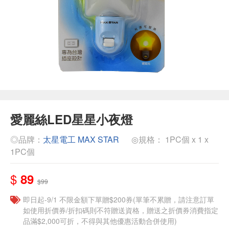
愛麗絲LED星星小夜燈
◎品牌：
太星電工 MAX STAR
◎規格： 1PC個 x 1 x
1PC個
$
89
$99
即日起-9/1 不限金額下單贈$200券(單筆不累贈，請注意訂單
如使用折價券/折扣碼則不符贈送資格，贈送之折價券消費指定
品滿$2,000可折，不得與其他優惠活動合併使用)