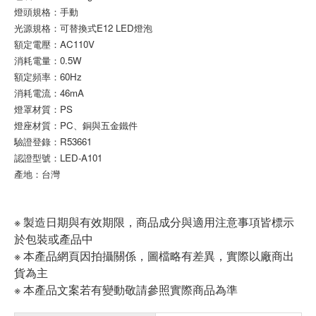
燈頭規格：手動
光源規格：可替換式E12 LED燈泡
額定電壓：AC110V
消耗電量：0.5W
額定頻率：60Hz
消耗電流：46mA
燈罩材質：PS
燈座材質：PC、銅與五金鐵件
驗證登錄：R53661
認證型號：LED-A101
產地：台灣
※ 製造日期與有效期限，商品成分與適用注意事項皆標示
於包裝或產品中
※ 本產品網頁因拍攝關係，圖檔略有差異，實際以廠商出
貨為主
※ 本產品文案若有變動敬請參照實際商品為準