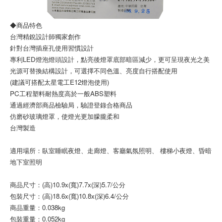
◆商品特色
台灣精銳設計師獨家創作
針對台灣插座孔使用習慣設計
專利LED燈泡燈頭設計，點亮後燈罩底部暗區減少，更可呈現夜光之美
光源可替換結構設計，可選擇不同色溫、亮度自行搭配使用
(建議可搭配太星電工E12燈泡使用)
PC工程塑料耐熱度高於一般ABS塑料
通過經濟部商品檢驗局，驗證登錄合格商品
仿磨砂玻璃燈罩，使燈光更加朦朧柔和
台灣製造
適用場所：臥室睡眠夜燈、走廊燈、客廳氣氛照明、 樓梯小夜燈、昏暗
地下室照明
商品尺寸：(高)10.9x(寬)7.7x(深)5.7/公分
包裝尺寸：(高)18.6x(寬)10.8x(深)6.4/公分
商品重量：0.038kg
包裝重量：0.052kg