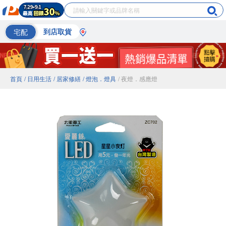
宅配
到店取貨
首頁
/ 日用生活
/ 居家修繕
/ 燈泡．燈具
/ 夜燈．感應燈