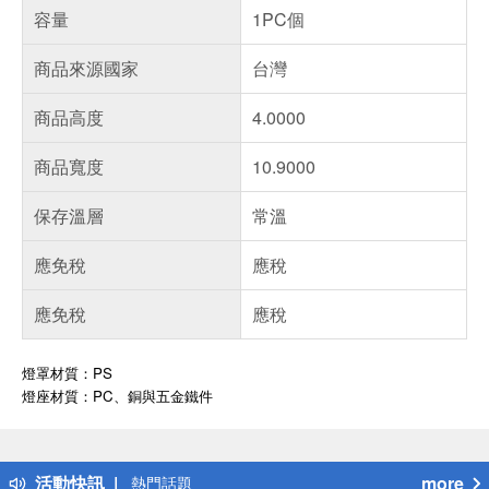
容量
1PC個
商品來源國家
台灣
商品高度
4.0000
商品寬度
10.9000
保存溫層
常溫
應免稅
應稅
應免稅
應稅
燈罩材質：PS
燈座材質：PC、銅與五金鐵件
偏遠地區配送
詐騙網頁！請小心！
得獎公告
活動快訊
more
熱門話題