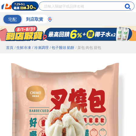
宅配
到店取貨
首頁
/ 生鮮冷凍
/ 冷凍調理
/ 包子饅頭 餡餅
/ 菜包 肉包 甜包