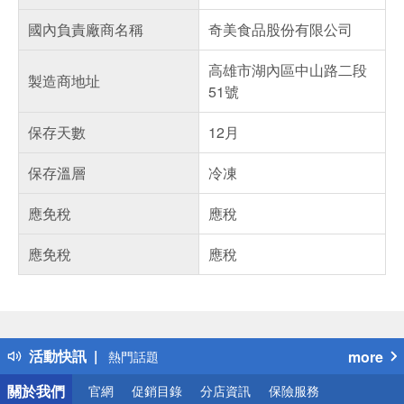
國內負責廠商名稱
奇美食品股份有限公司
高雄市湖內區中山路二段
製造商地址
51號
保存天數
12月
保存溫層
冷凍
應免稅
應稅
應免稅
應稅
偏遠地區配送
詐騙網頁！請小心！
得獎公告
活動快訊
more
熱門話題
銀行優惠
關於我們
官網
促銷目錄
分店資訊
保險服務
偏遠地區配送