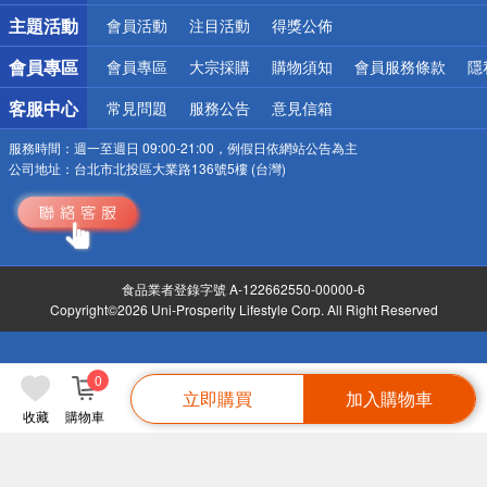
詐騙網頁！請小心！
主題活動
會員活動
注目活動
得獎公佈
會員專區
會員專區
大宗採購
購物須知
會員服務條款
隱
客服中心
常見問題
服務公告
意見信箱
服務時間：
週一至週日 09:00-21:00，例假日依網站公告為主
公司地址：
台北市北投區大業路136號5樓 (台灣)
食品業者登錄字號 A-122662550-00000-6
Copyright©2026 Uni-Prosperity Lifestyle Corp. All Right Reserved
0
立即購買
加入購物車
收藏
購物車