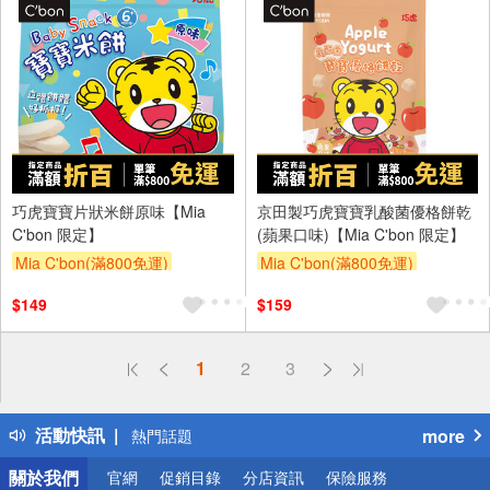
巧虎寶寶片狀米餅原味【Mia
京田製巧虎寶寶乳酸菌優格餅乾
C'bon 限定】
(蘋果口味)【Mia C'bon 限定】
Mia C'bon(滿800免運)
Mia C'bon(滿800免運)
滿額折
滿額折
$149
$159
偏遠地區配送
1
2
3
詐騙網頁！請小心！
得獎公告
活動快訊
more
熱門話題
銀行優惠
關於我們
官網
促銷目錄
分店資訊
保險服務
偏遠地區配送