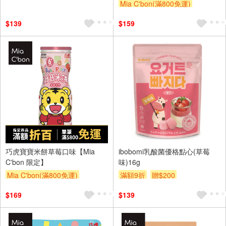
Mia C'bon(滿800免運)
滿額折
$139
$159
巧虎寶寶米餅草莓口味【Mia
ibobomi乳酸菌優格點心(草莓
C'bon 限定】
味)16g
Mia C'bon(滿800免運)
滿額9折
贈$200
滿額折
$169
$139