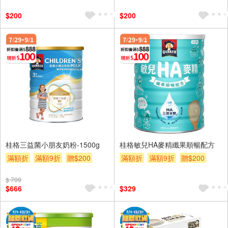
$200
$200
桂格三益菌小朋友奶粉-1500g
桂格敏兒HA麥精纖果順暢配方
滿額折
滿額9折
贈$200
滿額折
滿額9折
贈$200
$ 709
$666
$329