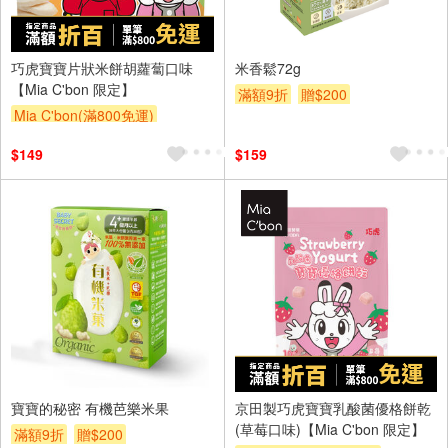
巧虎寶寶片狀米餅胡蘿蔔口味
米香鬆72g
【Mia C'bon 限定】
滿額9折
贈$200
Mia C'bon(滿800免運)
滿額折
$149
$159
寶寶的秘密 有機芭樂米果
京田製巧虎寶寶乳酸菌優格餅乾
(草莓口味)【Mia C'bon 限定】
滿額9折
贈$200