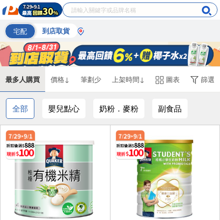
宅配
到店取貨
最多人購買
價格↓
筆劃少
上架時間↓
圖表
篩選
全部
嬰兒點心
奶粉．麥粉
副食品