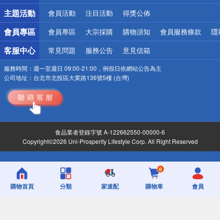
詐騙網頁！請小心！
主題活動
會員活動
注目活動
得獎公佈
會員專區
會員專區
大宗採購
購物須知
會員服務條款
隱
客服中心
常見問題
服務公告
意見信箱
服務時間：
週一至週日 09:00-21:00，例假日依網站公告為主
公司地址：
台北市北投區大業路136號5樓 (台灣)
食品業者登錄字號 A-122662550-00000-6
Copyright©2026 Uni-Prosperity Lifestyle Corp. All Right Reserved
0
購物首頁
分類
家速配
購物車
會員