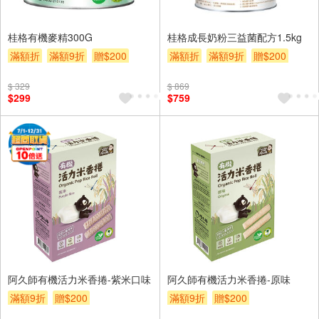
桂格有機麥精300G
桂格成長奶粉三益菌配方1.5kg
滿額折
滿額9折
贈$200
滿額折
滿額9折
贈$200
$ 329
$ 869
$299
$759
阿久師有機活力米香捲-紫米口味
阿久師有機活力米香捲-原味
滿額9折
贈$200
滿額9折
贈$200