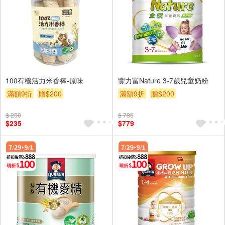
100有機活力米香棒-原味
豐力富Nature 3-7歲兒童奶粉
滿額9折
贈$200
滿額9折
贈$200
$ 250
$ 795
$235
$779