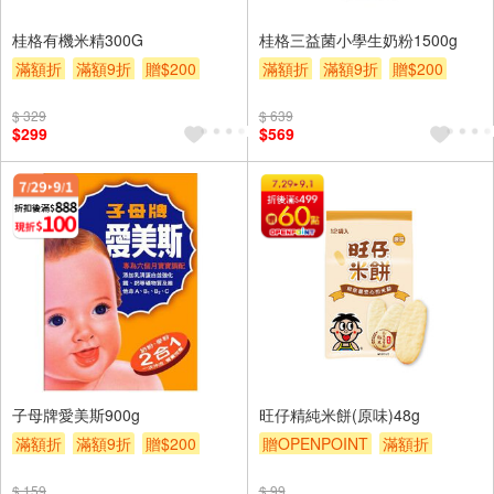
桂格有機米精300G
桂格三益菌小學生奶粉1500g
滿額折
滿額9折
贈$200
滿額折
滿額9折
贈$200
$ 329
$ 639
$299
$569
子母牌愛美斯900g
旺仔精純米餅(原味)48g
滿額折
滿額9折
贈$200
贈OPENPOINT
滿額折
滿額9折
贈$200
$ 159
$ 99