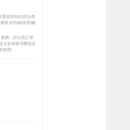
筆上限折$500)(部分商
價券/折扣碼併用)離
筆不累贈，請注意訂單
贈送之折價券消費指定
併使用)