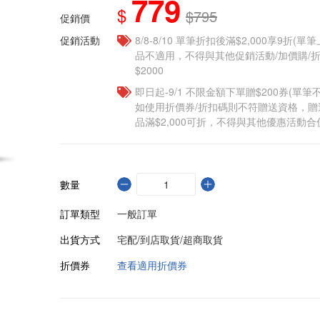
779
$
$795
促銷價
促銷活動
8/8-8/10 單筆折扣後滿$2,000享9折(單
品不適用，不得與其他促銷活動/加價購/折
$2000
即日起-9/1 不限金額下單贈$200券(單
如使用折價券/折扣碼則不符贈送資格，
品滿$2,000可折，不得與其他優惠活動合
數量
訂單類型
一般訂單
出貨方式
宅配/到店取貨/超商取貨
折價券
查看適用折價券