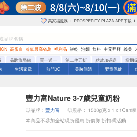
萬家福服務
PROSPERITY PLAZA APP下載
IGN
高蛋白
冷氣最高省萬
福利品
餅乾
泡麵
飲料
中元拜拜
義美
海苔
城
品牌旗艦館
買一送一
第二件五折
點數加碼送
檔期
泡
生活家電
熱門3C
美妝個清
嬰童保健
豐力富Nature 3-7歲兒童奶粉
◎品牌：
豐力富
◎規格： 1500g克 x 1 x 1Can罐
本商品不參加全站現折優惠.折價券.折扣碼活動