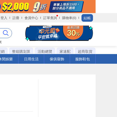
結帳
登入
註冊
會員中心
訂單查詢
購物車(0)
米
促銷
整箱購划算
活動總覽
家速配
超商取貨
休閒娛樂
日用生活
傢俱寢飾
服飾鞋包