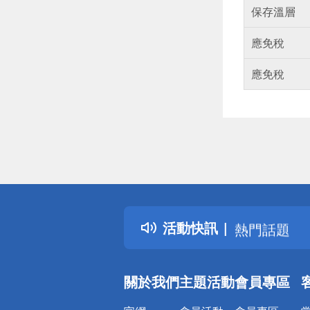
保存溫層
應免稅
應免稅
偏遠地區配
詐騙網頁！
得獎公告
活動快訊
熱門話題
銀行優惠
偏遠地區配
關於我們
主題活動
會員專區
詐騙網頁！