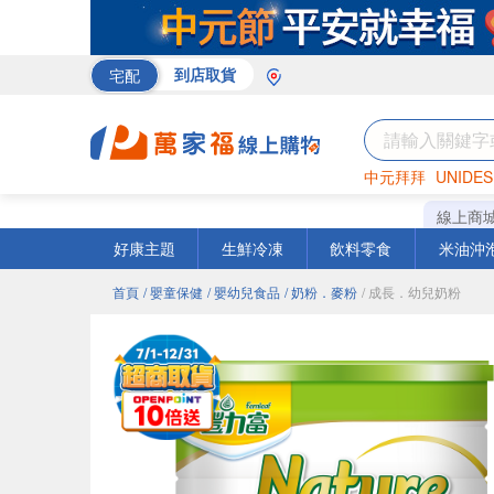
宅配
到店取貨
中元拜拜
UNIDES
巧克力
罐頭
咖啡
線上商
好康主題
生鮮冷凍
飲料零食
米油沖
首頁
/ 嬰童保健
/ 嬰幼兒食品
/ 奶粉．麥粉
/ 成長．幼兒奶粉