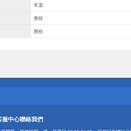
常溫
應稅
應稅
送
請小心！
送
客服中心
聯絡我們
請小心！