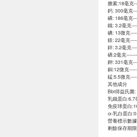
膽素:18毫克------
鈣: 300毫克------
磷: 186毫克-----
鐵: 3.2毫克------
碘: 13微克-------
鎂: 22毫克-------
鋅: 3.2毫克------
硒:2毫克---------
鉀: 331毫克------
銅:12微克--------
錳:5.5微克-------
其他成分
Bbi得益氏菌:
乳鐵蛋白:6.7毫克--
免疫球蛋白:107毫克
α-乳白蛋白:0.5公
營養標示數據
剩餘保存期限