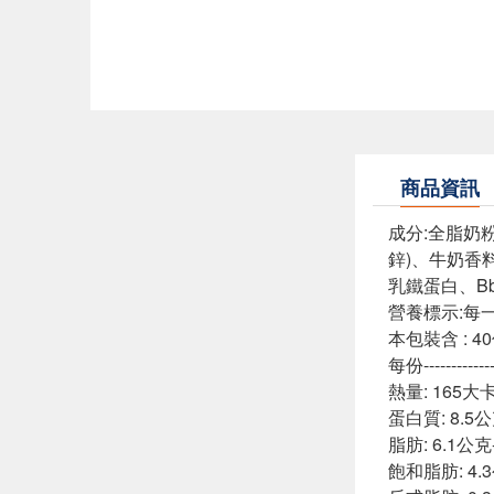
商品資訊
成分:全脂奶
鋅)、牛奶香
乳鐵蛋白、Bbi得
營養標示:每一
本包裝含 : 4
每份------------
熱量: 165大卡----
蛋白質: 8.5公克---
脂肪: 6.1公克----
飽和脂肪: 4.3公克-