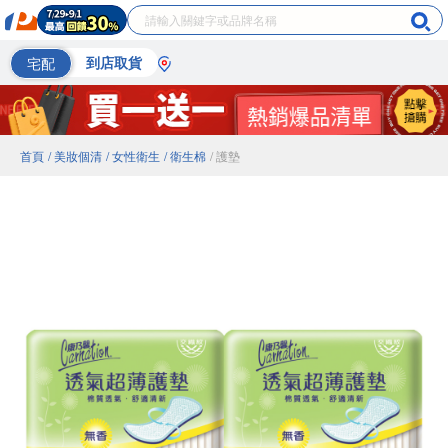
宅配
到店取貨
首頁
/ 美妝個清
/ 女性衛生
/ 衛生棉
/ 護墊