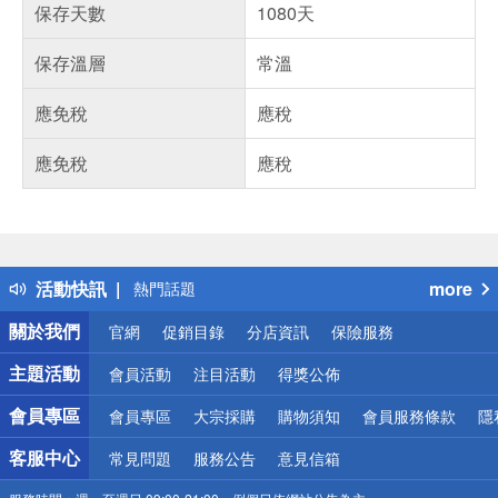
保存天數
1080天
保存溫層
常溫
應免稅
應稅
應免稅
應稅
偏遠地區配送
詐騙網頁！請小心！
得獎公告
活動快訊
more
熱門話題
銀行優惠
關於我們
官網
促銷目錄
分店資訊
保險服務
偏遠地區配送
詐騙網頁！請小心！
主題活動
會員活動
注目活動
得獎公佈
會員專區
會員專區
大宗採購
購物須知
會員服務條款
隱
客服中心
常見問題
服務公告
意見信箱