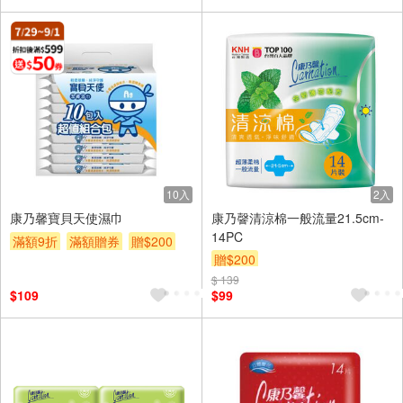
10入
2入
康乃馨寶貝天使濕巾
康乃韾清涼棉一般流量21.5cm-
14PC
滿額9折
滿額贈券
贈$200
贈$200
$ 139
$109
$99