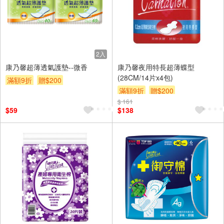
2入
康乃馨超薄透氣護墊--微香
康乃馨夜用特長超薄蝶型
(28CM/14片x4包)
滿額9折
贈$200
滿額9折
贈$200
$ 161
$59
$138