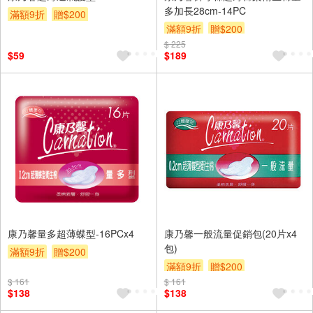
多加長28cm-14PC
滿額9折
贈$200
滿額9折
贈$200
$ 225
$59
$189
康乃馨量多超薄蝶型-16PCx4
康乃馨一般流量促銷包(20片x4
包)
滿額9折
贈$200
滿額9折
贈$200
$ 161
$ 161
$138
$138