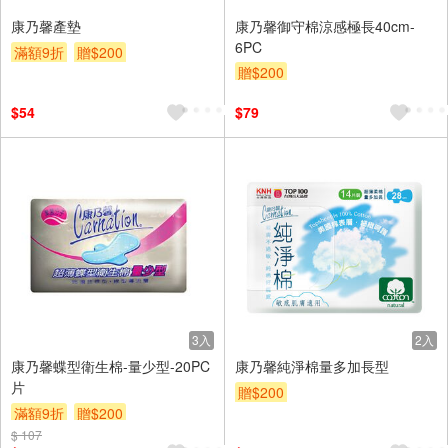
康乃馨產墊
康乃馨御守棉涼感極長40cm-
6PC
滿額9折
贈$200
贈$200
$54
$79
3入
2入
康乃馨蝶型衛生棉-量少型-20PC
康乃馨純淨棉量多加長型
片
贈$200
滿額9折
贈$200
$ 107