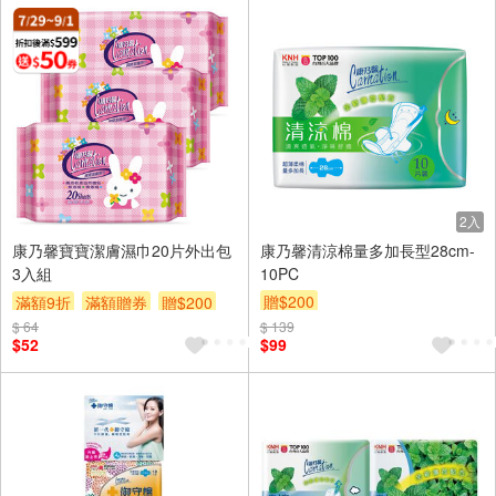
2入
康乃馨寶寶潔膚濕巾20片外出包
康乃馨清涼棉量多加長型28cm-
3入組
10PC
贈$200
滿額9折
滿額贈券
贈$200
$ 64
$ 139
$52
$99