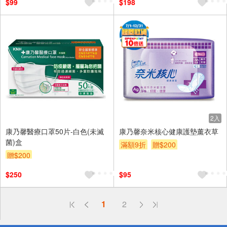
$99
$198
2入
康乃馨醫療口罩50片-白色(未滅
康乃馨奈米核心健康護墊薰衣草
菌)盒
滿額9折
贈$200
贈$200
$250
$95
偏遠地區配送
1
2
詐騙網頁！請小心！
得獎公告