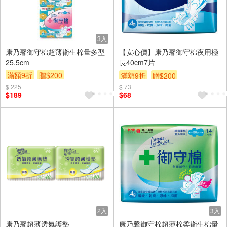
3入
康乃馨御守棉超薄衛生棉量多型
【安心價】康乃馨御守棉夜用極
25.5cm
長40cm7片
滿額9折
贈$200
滿額9折
贈$200
$ 225
$ 73
$189
$68
2入
3入
康乃馨超薄透氣護墊
康乃馨御守棉超薄棉柔衛生棉量