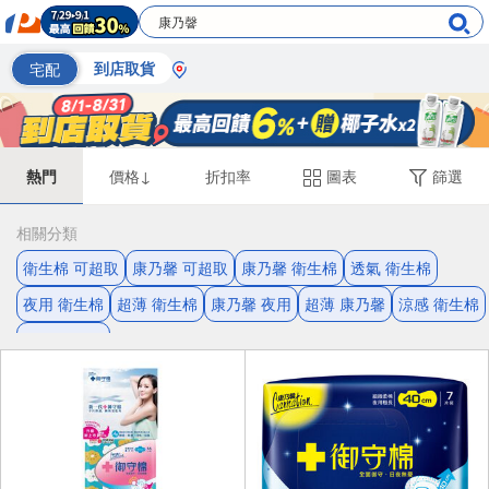
宅配
到店取貨
熱門
價格↓
折扣率
圖表
篩選
相關分類
衛生棉 可超取
康乃馨 可超取
康乃馨 衛生棉
透氣 衛生棉
夜用 衛生棉
超薄 衛生棉
康乃馨 夜用
超薄 康乃馨
涼感 衛生棉
抑菌 衛生棉