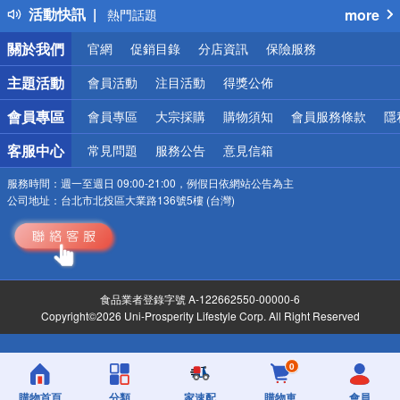
活動快訊
more
熱門話題
銀行優惠
關於我們
官網
促銷目錄
分店資訊
保險服務
偏遠地區配送
詐騙網頁！請小心！
主題活動
會員活動
注目活動
得獎公佈
會員專區
會員專區
大宗採購
購物須知
會員服務條款
隱
客服中心
常見問題
服務公告
意見信箱
服務時間：
週一至週日 09:00-21:00，例假日依網站公告為主
公司地址：
台北市北投區大業路136號5樓 (台灣)
食品業者登錄字號 A-122662550-00000-6
Copyright©2026 Uni-Prosperity Lifestyle Corp. All Right Reserved
0
購物首頁
分類
家速配
購物車
會員