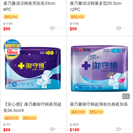
康乃馨清涼棉夜用加長33cm-
康乃馨清涼棉量多型25.5cm-
8PC
12PC
贈$200
贈$200
$ 139
$ 139
$99
$99
3入
【安心價】康乃馨御守棉夜用超
康乃馨御守棉超薄衛生棉夜加長
長36.5cm9
滿額9折
贈$200
滿額9折
贈$200
$ 73
$ 225
$68
$189