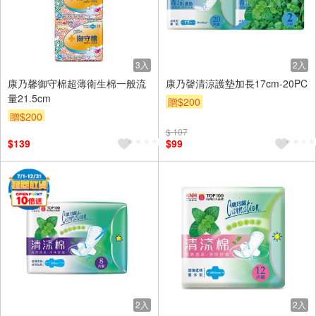
3入
2入
康乃馨御守棉超薄衛生棉一般流
康乃韾清涼護墊加長17cm-20PC
量21.5cm
贈$200
贈$200
$ 107
$139
$99
2入
2入